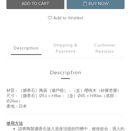
ADD TO CART
BUY NOW
Add to Wishlist
Shipping &
Customer
Description
Payment
Reviews
Description
材質：［擴香石］陶器（瀨戶燒）；［盒］櫻桃木（矽膠塗層）
尺寸：［擴香石］Ø51 × H8㎜；［盒］Ø65 × H90㎜（底部：
Ø26㎜）
產地：日本
使用方法
請將陶製擴香石放入底座頂面的凹槽中，確保嵌合，滴入約