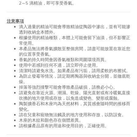
2～5 滴精油，即可享受香氣。
注意事項
滴入過量的精油可能會導致精油從陶器中滲出，並有可能滲
透到收納盒本體外。
根據使用的精油種類，本體上可能會留下油漬，但不影響正
常使用。
本產品無法將香氣擴散至整個房間，請盡可能放置在靠近您
的位置享受香氣。
香氣的持久時間會因香氣種類和周圍環境而異。
使用中若感到任何不適，請立即停止使用。
清潔時請避免水洗。如果產品有污垢，請用柔軟的布擦拭。
為防止發霉等情況，請定期將陶器與收納盒分開，並徹底乾
燥。
掉落等強烈撞擊可能會導致產品破損，請務必小心。
請避免在靠近火源、潮濕、乾燥、陽光直射或有冷暖氣直接
吹拂的地方使用或存放，以免造成變色、變形或腐蝕。
陶製擴香石和木座均為天然材料，其質感會隨時間的推移而
變化。
請在兒童和寵物無法觸及的地方使用和存放，以防誤食。
木座的木紋和顏色存在個體差異。
請根據產品原有的用途和使用目的，正確使用。