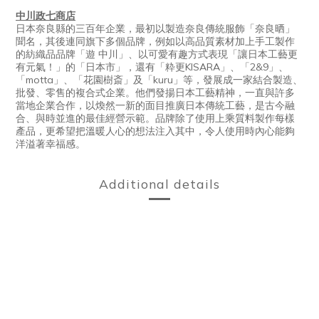
中川政七商店
日本奈良縣的三百年企業，最初以製造奈良傳統服飾「奈良晒」
聞名，其後連同旗下多個品牌，例如以高品質素材加上手工製作
的紡織品品牌「遊 中川」、以可愛有趣方式表現「讓日本工藝更
有元氣！」的「日本市」，還有「粋更KISARA」、「2&9」、
「motta」、「花園樹斎」及「kuru」等，發展成一家結合製造、
批發、零售的複合式企業。他們發揚日本工藝精神，一直與許多
當地企業合作，以煥然一新的面目推廣日本傳統工藝，是古今融
合、與時並進的最佳經營示範。品牌除了使用上乘質料製作每樣
產品，更希望把溫暖人心的想法注入其中，令人使用時內心能夠
洋溢著幸福感。
Additional details