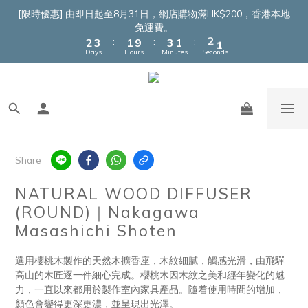
4
5
3
5
3
3
[限時優惠] 由即日起至8月31日，網店購物滿HK$200，香港本地
3
4
2
4
2
2
免運費。
:
:
:
2
3
1
9
3
1
1
9
Days
Hours
Minutes
Seconds
1
2
0
8
2
0
0
8
0
1
7
1
7
0
6
0
6
5
5
4
4
3
3
2
2
Share
1
1
0
0
NATURAL WOOD DIFFUSER
(ROUND)｜Nakagawa
Masashichi Shoten
選用櫻桃木製作的天然木擴香座，木紋細膩，觸感光滑，由飛驒
高山的木匠逐一件細心完成。櫻桃木因木紋之美和經年變化的魅
力，一直以來都用於製作室內家具產品。隨着使用時間的增加，
顏色會變得更深更濃，並呈現出光澤。