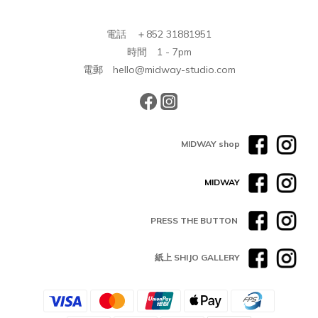
電話 ＋852 31881951
時間 1 - 7pm
電郵 hello@midway-studio.com
MIDWAY shop
MIDWAY
PRESS THE BUTTON
紙上 SHIJO GALLERY