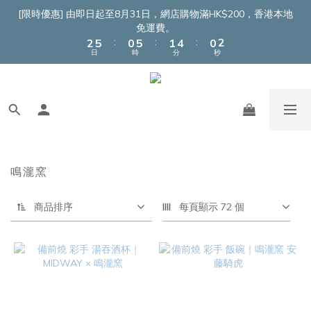
4
7
2
7
3
6
2
3
[限時優惠] 由即日起至8月31日，網店購物滿HK$200，香港本地
3
6
1
6
2
5
1
2
免運費。
:
:
:
2
5
0
5
1
4
0
1
日
時
分
秒
1
4
4
0
3
0
0
3
3
2
2
2
1
1
1
0
0
0
鳴瀧窯
商品排序
每頁顯示 72 個