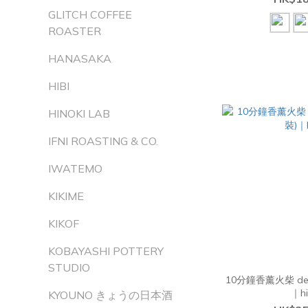
GLITCH COFFEE
ROASTER
HANASAKA
HIBI
HINOKI LAB
IFNI ROASTING & CO.
IWATEMO
KIKIME
KIKOF
KOBAYASHI POTTERY
STUDIO
10分鐘香薰火柴 dee
｜hi
KYOUNO きょうの日本酒