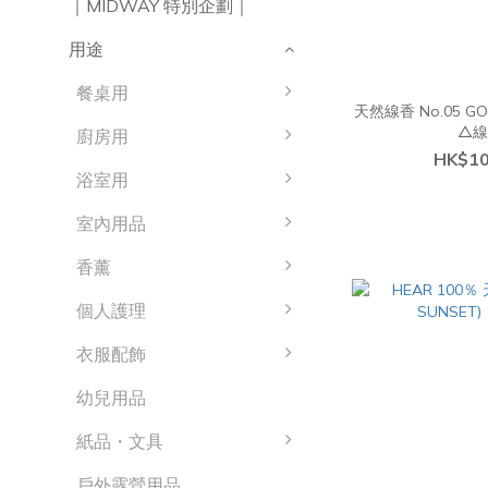
｜MIDWAY 特別企劃｜
用途
餐桌用
天然線香 No.05 G
△
廚房用
HK$10
浴室用
室內用品
香薰
個人護理
衣服配飾
幼兒用品
紙品・文具
戶外露營用品