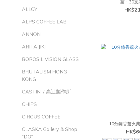
蘿・30支裝
ALLOY
HK$21
ALPS COFFEE LAB
ANNON
ARITA JIKI
BOROSIL VISION GLASS
BRUTALISM HONG
KONG
CASTIN' / 高辻製作所
CHIPS
CIRCUS COFFEE
10分鐘香薰火柴 (
CLASKA Gallery & Shop
HK$6
"DO"