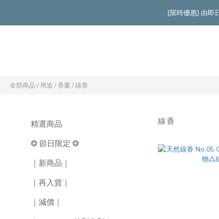
[限時優惠] 由
全部商品
/
用途
/
香薰
/
線香
線香
精選商品
❂ 節日限定 ❂
｜新商品｜
｜再入貨｜
｜減價｜