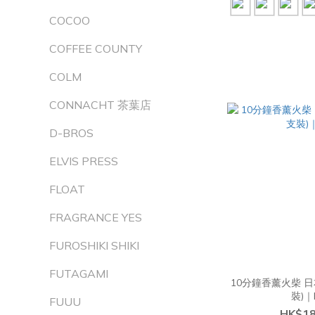
COCOO
COFFEE COUNTY
COLM
CONNACHT 茶葉店
D-BROS
ELVIS PRESS
FLOAT
FRAGRANCE YES
FUROSHIKI SHIKI
FUTAGAMI
10分鐘香薰火柴 日
裝)｜h
FUUU
HK$18