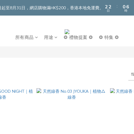
3
3
1
7
:
2
2
0
6
即日起至8月31日，網店購物滿HK$200，香港本地免運費。
日
時
1
1
5
0
0
4
3
2
所有商品
用途
❂ 禮物提案 ❂
❂ 特集 ❂
1
0