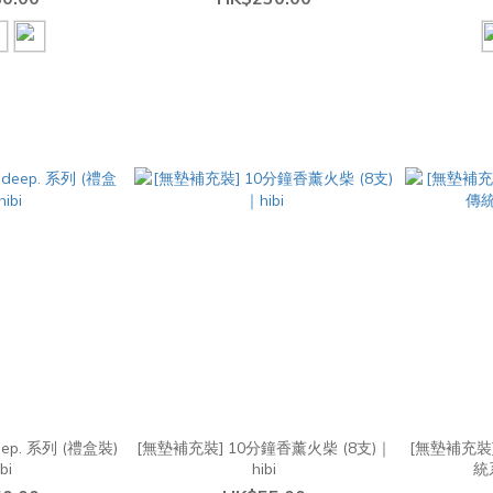
p. 系列 (禮盒裝)
[無墊補充裝] 10分鐘香薰火柴 (8支)｜
[無墊補充裝
bi
hibi
統系