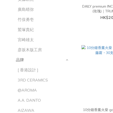
DAILY premium 
廣島晴弥
(玫瑰)｜TRUN
HK$20
竹俣勇壱
鷲塚貴紀
宮崎雄太
彦坂木版工房
品牌
[ 香港設計 ]
3RD CERAMICS
@AROMA
A.A. DANTO
10分鐘香薰火柴 gar
AIZAWA