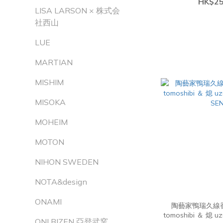
HK$25
LISA LARSON × 株式会
社西山
LUE
MARTIAN
MISHIM
MISOKA
MOHEIM
MOTON
NIHON SWEDEN
NOTA&design
ONAMI
陶藝家鴨瑞久線香
tomoshibi ＆ 熄 uzumibi (
ONI BIZEN 亞登武窯