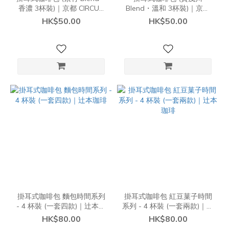
香濃 3杯裝)｜京都 CIRCUS
Blend・溫和 3杯裝)｜京都
COFFEE
CIRCUS COFFEE
HK$50.00
HK$50.00
掛耳式咖啡包 麵包時間系列
掛耳式咖啡包 紅豆菓子時間
- 4 杯裝 (一套四款)｜辻本珈
系列 - 4 杯裝 (一套兩款)｜辻
琲
本珈琲
HK$80.00
HK$80.00