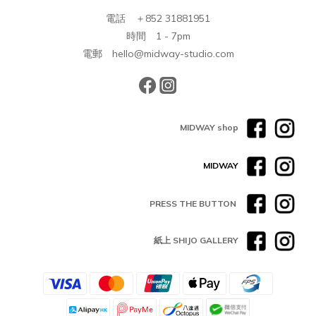
電話 ＋852 31881951
時間 1 - 7pm
電郵 hello@midway-studio.com
MIDWAY shop
MIDWAY
PRESS THE BUTTON
紙上 SHIJO GALLERY