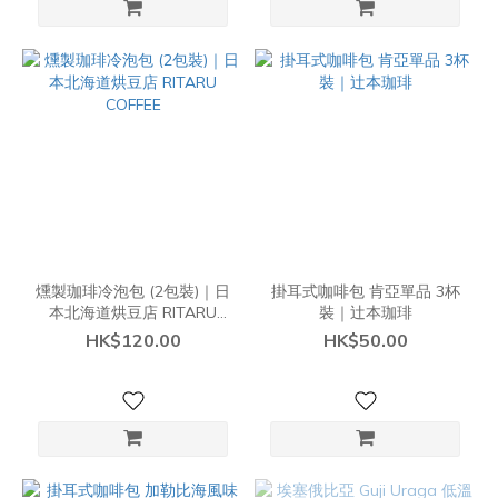
燻製珈琲冷泡包 (2包裝)｜日
掛耳式咖啡包 肯亞單品 3杯
本北海道烘豆店 RITARU
裝｜辻本珈琲
COFFEE
HK$120.00
HK$50.00