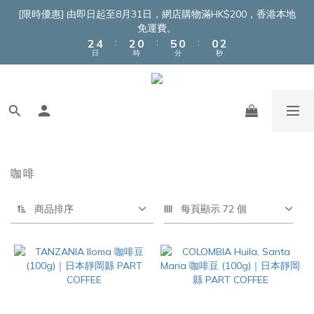
4
6
4
2
7
2
2
3
[限時優惠] 由即日起至8月31日，網店購物滿HK$200，香港本地
3
5
3
1
6
1
1
2
免運費。
:
:
:
2
4
2
0
5
0
0
1
日
時
分
秒
1
3
1
4
0
0
2
0
3
1
2
0
1
0
咖啡
商品排序
每頁顯示 72 個