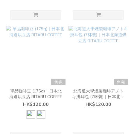
售完
售完
單品咖啡豆 (175g)｜日本北
北海道大學燻製珈琲アノト
海道烘豆店 RITARU COFFEE
キ掛耳包 (7杯裝)｜日本北海
道烘豆店 RITARU COFFEE
HK$120.00
HK$120.00