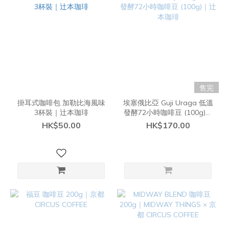
售完
掛耳式咖啡包 加勒比海風味
埃塞俄比亞 Guji Uraga 低溫
3杯裝｜辻本珈琲
發酵72小時咖啡豆 (100g)｜
辻本珈琲
HK$50.00
HK$170.00