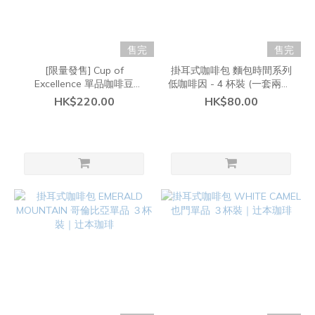
售完
售完
[限量發售] Cup of
掛耳式咖啡包 麵包時間系列
Excellence 單品咖啡豆
低咖啡因 - 4 杯裝 (一套兩款)
(100g)｜日本大阪烘豆店辻
｜辻本珈琲
HK$220.00
HK$80.00
本珈琲