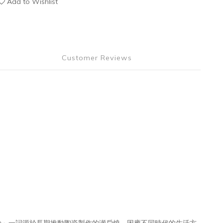
Add to Wishlist
Customer Reviews
の」一詞源於長期推動陶瓷製作的瀬戶燒，因應不同時代的生活方