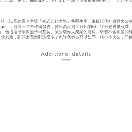
株式会社」以及線香老字號「株式会社大発」共同生產。由於現代社會對火
sign」，經過三年合作研發後，推出高品質又好用的hibi 10分鐘香薰
施，包括推出環保無墊補充裝、減少製作火柴頭的廢料、研發不含明膠的
柴老廠，到頭來竟做到這麼多？也許我們亦可以如同一根小小火柴，即便
Additional details