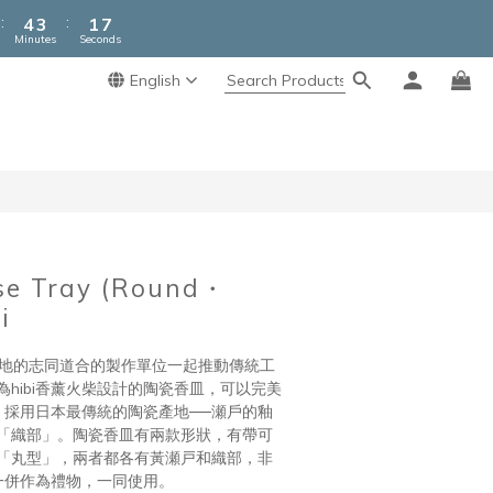
5
4
2
7
:
:
4
3
1
6
Minutes
Seconds
3
2
0
5
2
1
4
English
BUY NOW
1
0
3
0
2
1
0
se Tray (Round・
i
 與當地的志同道合的製作單位一起推動傳統工
hibi香薰火柴設計的陶瓷香皿，可以完美
墊，採用日本最傳統的陶瓷產地──瀬戶的釉
「織部」。陶瓷香皿有兩款形狀，有帶可
「丸型」，兩者都各有黃瀬戸和織部，非
柴一併作為禮物，一同使用。