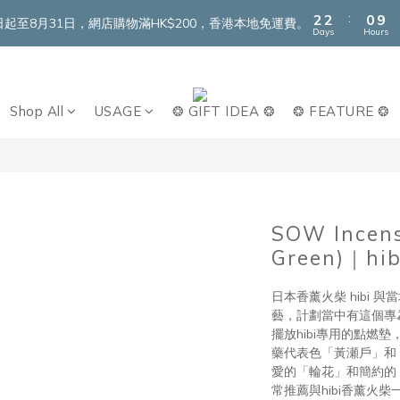
3
3
1
:
2
2
0
9
即日起至8月31日，網店購物滿HK$200，香港本地免運費。
Days
Hours
1
1
8
0
0
7
6
5
Shop All
USAGE
❂ GIFT IDEA ❂
❂ FEATURE ❂
4
3
2
1
0
SOW Incen
Green)｜hib
日本香薰火柴 hibi
藝，計劃當中有這個專為
擺放hibi專用的點燃
藥代表色「黃瀬戶」和
愛的「輪花」和簡約的
常推薦與hibi香薰火