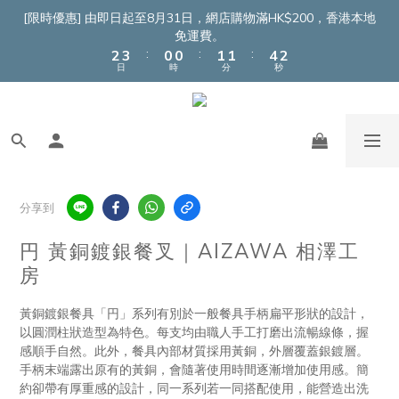
4
5
2
2
3
3
6
4
[限時優惠] 由即日起至8月31日，網店購物滿HK$200，香港本地
3
4
1
1
2
2
5
3
免運費。
:
:
:
2
3
0
0
1
1
4
2
日
時
分
秒
1
2
0
0
3
1
0
1
2
0
0
1
0
分享到
円 黃銅鍍銀餐叉｜AIZAWA 相澤工
房
黃銅鍍銀餐具「円」系列有別於一般餐具手柄扁平形狀的設計，
以圓潤柱狀造型為特色。每支均由職人手工打磨出流暢線條，握
感順手自然。此外，餐具內部材質採用黃銅，外層覆蓋銀鍍層。
手柄末端露出原有的黃銅，會隨著使用時間逐漸增加使用感。簡
約卻帶有厚重感的設計，同一系列若一同搭配使用，能營造出洗