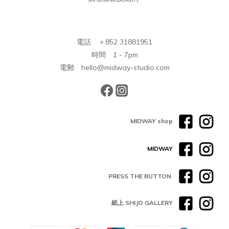
電話 ＋852 31881951
時間 1 - 7pm
電郵 hello@midway-studio.com
MIDWAY shop
MIDWAY
PRESS THE BUTTON
紙上 SHIJO GALLERY