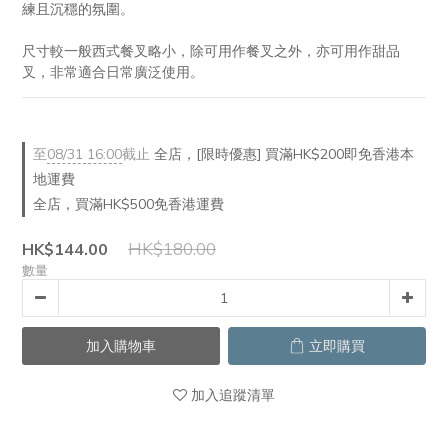
練且沉穩的氛圍。
尺寸較一般西式餐叉略小，除可用作餐叉之外，亦可用作甜品
叉，非常適合日常廣泛使用。
至
08/31 16:00
截止
全店，[限時優惠] 買滿HK$200即免香港本
地運費
全店，買滿HK$500免香港運費
HK$180.00
HK$144.00
數量
加入購物車
立即購買
加入追蹤清單