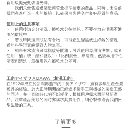
食用級拋光劑恢復光澤。
・ 我們只銷售通過製造商質量標準檢定的產品，同時，出售前
我們亦進行進一步的檢驗，以確保向客戶交付良好品質的商品。
使用上的注意事項
・ 使用後請充分清洗，擦乾水分後晾乾，不要存放在潮濕不通
風的環境中。
・ 若長時間濕潤或沾有食物，可能產生變黑或生綠銹的情況，
近年科學證實綠銹對人體無害。
・ 如果有水滴痕跡或指紋等問題，可以使用專用清潔劑，或者
使用「醋」或「醋和鹽以1：1比例混合」來清洗，然後再用中性
清潔劑清洗，最後用乾布擦乾水分即可。
工房アイザワ AIZAWA（相澤工房）
在1922年成立於新潟縣燕市的工房アイザワ，擁有多年生產金屬
餐具的經驗。於大正時期開始已經追求從手工與機械的製造工藝
的同時，亦一直隨時代的不斷變化，根據用戶需求而開發新產
品。注重產品美觀的同時亦講求其實用性，細心製作適合我們日
常生活的工具。
了解更多