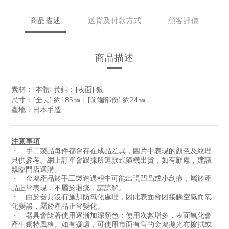
商品描述
送貨及付款方式
顧客評價
商品描述
素材：[本體] 黃銅；[表面] 銀
尺寸：[全長] 約185㎜；[前端部份] 約24㎜
產地：日本手造
注意事項
・ 手工製品每件都會存在成品差異，圖片中表現的顏色及紋理
只供參考。網上訂單會跟據所選款式隨機出貨，如有顧慮，建議
親臨門店選購。
・ 金屬產品於手工製造過程中可能出現凹凸或小刮痕，屬於產
品正常表現，不屬於瑕疵，請諒解。
・ 由於器具沒有施加防氧化處理，因此表面會因接觸空氣而氧
化變黑，屬於產品正常變化。
・ 器具會隨著使用逐漸加深顏色；使用次數增多，表面氧化會
產生獨特風格。如有疑慮，可使用市面有售的金屬拋光布擦拭或