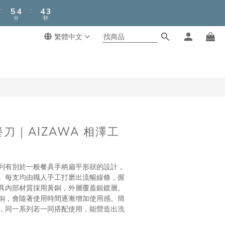
6
5
5
4
:
:
5
4
4
3
分
秒
4
3
3
2
3
2
2
1
繁體中文
立即購買
2
1
1
0
1
0
0
0
刀｜AIZAWA 相澤工
列有別於一般餐具手柄扁平形狀的設計，
。每支均由職人手工打磨出流暢線條，握
具內部材質採用黃銅，外層覆蓋銀鍍層。
銅，會隨著使用時間逐漸增加使用感。簡
，同一系列若一同搭配使用，能營造出洗