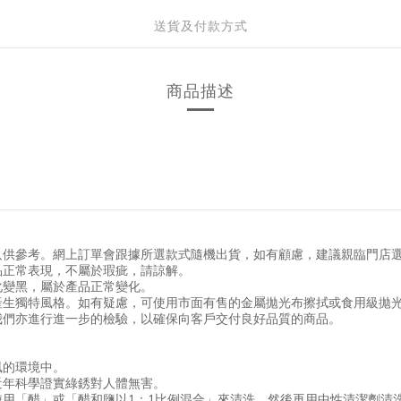
送貨及付款方式
商品描述
只供參考。網上訂單會跟據所選款式隨機出貨，如有顧慮，建議親臨門店
品正常表現，不屬於瑕疵，請諒解。
化變黑，屬於產品正常變化。
產生獨特風格。如有疑慮，可使用市面有售的金屬拋光布擦拭或食用級拋
我們亦進行進一步的檢驗，以確保向客戶交付良好品質的商品。
風的環境中。
近年科學證實綠銹對人體無害。
用「醋」或「醋和鹽以1：1比例混合」來清洗，然後再用中性清潔劑清