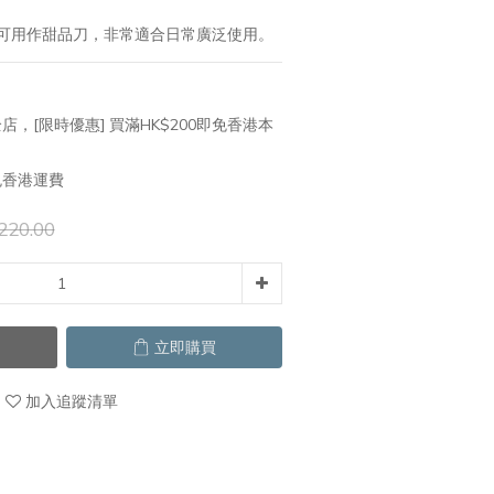
可用作甜品刀，非常適合日常廣泛使用。
店，[限時優惠] 買滿HK$200即免香港本
免香港運費
220.00
立即購買
加入追蹤清單