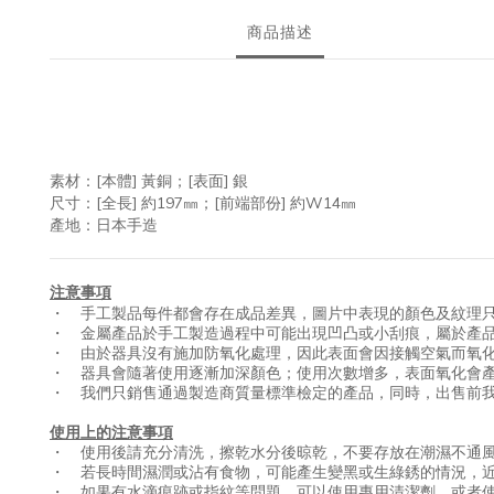
商品描述
素材：[本體] 黃銅；[表面] 銀
尺寸：[全長] 約197㎜；[前端部份] 約W14㎜
產地：日本手造
注意事項
・ 手工製品每件都會存在成品差異，圖片中表現的顏色及紋理
・ 金屬產品於手工製造過程中可能出現凹凸或小刮痕，屬於產
・ 由於器具沒有施加防氧化處理，因此表面會因接觸空氣而氧
・ 器具會隨著使用逐漸加深顏色；使用次數增多，表面氧化會
・ 我們只銷售通過製造商質量標準檢定的產品，同時，出售前
使用上的注意事項
・ 使用後請充分清洗，擦乾水分後晾乾，不要存放在潮濕不通
・ 若長時間濕潤或沾有食物，可能產生變黑或生綠銹的情況，
・ 如果有水滴痕跡或指紋等問題，可以使用專用清潔劑，或者使