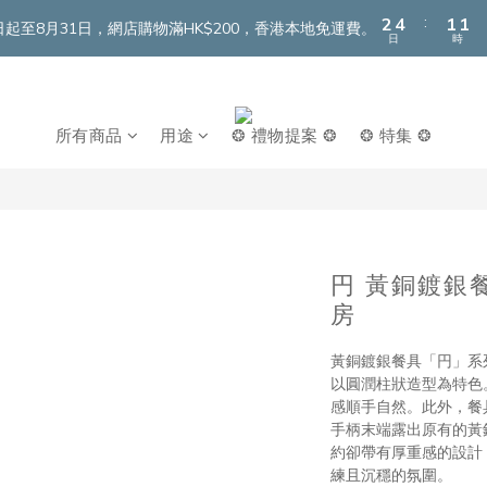
3
5
2
2
:
2
4
1
1
即日起至8月31日，網店購物滿HK$200，香港本地免運費。
日
時
1
3
0
0
0
2
1
0
所有商品
用途
❂ 禮物提案 ❂
❂ 特集 ❂
円 黃銅鍍銀餐
房
黃銅鍍銀餐具「円」系
以圓潤柱狀造型為特色
感順手自然。此外，餐
手柄末端露出原有的黃
約卻帶有厚重感的設計
練且沉穩的氛圍。