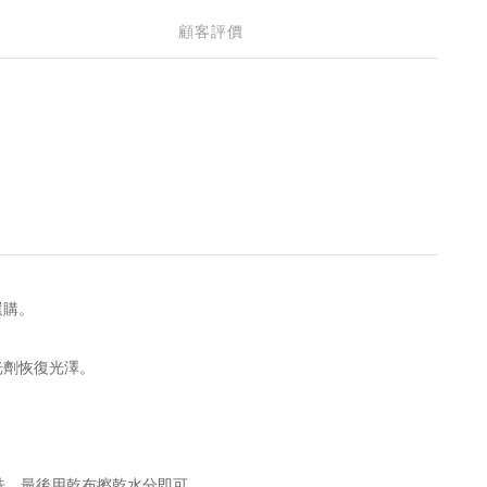
顧客評價
選購。
光劑恢復光澤。
洗，最後用乾布擦乾水分即可。