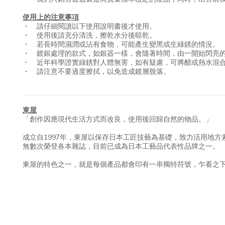
使用上的注意事項
・ 請仔細閱讀以下使用說明書後才使用。
・ 使用後請充分清洗，擦乾水分後晾乾。
・ 若長時間濕潤或沾有食物，可能產生變黑或生綠銹的情況。
・ 鍍銀處理的款式，如銀器一樣，會隨著時間，由一開始閃亮
・ 近年科學證實綠銹對人體無害，如有疑慮，可將醋或熱水混
・ 請注意不要過度擦拭，以免造成鍍層脫落。
東屋
「創作因應現代生活方式而改良，使用後回歸自然的物品。」
成立自1997年，東屋以保存日本工匠技藝為基礎，致力活用地
無數次榮登各本雜誌，目前已成為日本工藝品代表性品牌之一。
東屋的特色之一，就是每個產品都會印有一串獨特符號，乍看之下