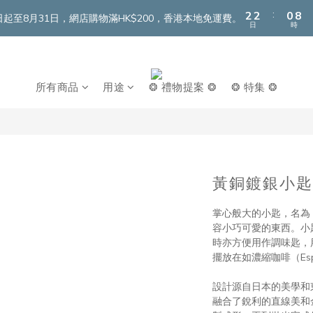
3
3
1
9
:
2
2
0
8
即日起至8月31日，網店購物滿HK$200，香港本地免運費。
日
時
1
1
7
0
0
6
5
4
所有商品
用途
❂ 禮物提案 ❂
❂ 特集 ❂
3
2
1
0
黃銅鍍銀小匙
掌心般大的小匙，名為
容小巧可愛的東西。小
時亦方便用作調味匙，
擺放在如濃縮咖啡（Es
設計源自日本的美學和
融合了銳利的直線美和