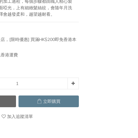
的加工過程，每個步驟都由職人精心製
面啞光，上有細緻髮絲紋，會隨年月洗
澤會越發柔和，越望越耐看。
店，[限時優惠] 買滿HK$200即免香港本
免香港運費
立即購買
加入追蹤清單