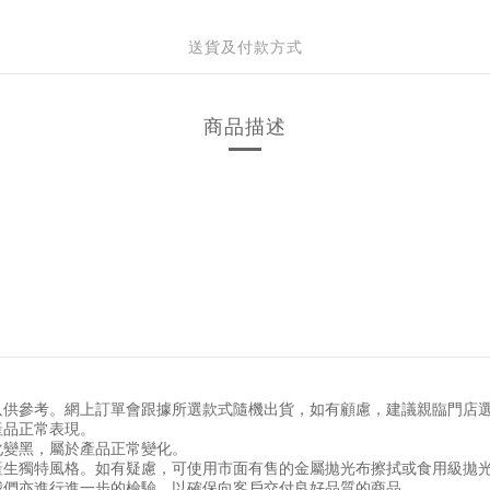
送貨及付款方式
商品描述
只供參考。網上訂單會跟據所選款式隨機出貨，如有顧慮，建議親臨門店
產品正常表現。
化變黑，屬於產品正常變化。
產生獨特風格。如有疑慮，可使用市面有售的金屬拋光布擦拭或食用級拋
我們亦進行進一步的檢驗，以確保向客戶交付良好品質的商品。