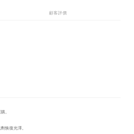
顧客評價
選購。
光劑恢復光澤。