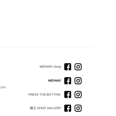
MIDWAY shop
MIDWAY
com
PRESS THE BUTTON
紙上 SHIJO GALLERY