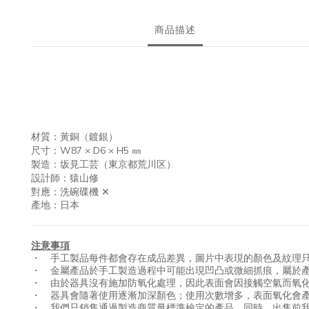
商品描述
材質：黃銅（鍍銀）
尺寸：W87 × D6 × H5 ㎜
製造：坂見工芸（東京都荒川区）
設計師：猿山修
對應：洗碗碟機 ✕
產地：日本
注意事項
・ 手工製品每件都會存在成品差異，圖片中表現的顏色及紋理
・ 金屬產品於手工製造過程中可能出現凹凸或微細抓痕，屬於
・ 由於器具沒有施加防氧化處理，因此表面會因接觸空氣而氧
・ 器具會隨著使用逐漸加深顏色；使用次數增多，表面氧化會
・ 我們只銷售通過製造商質量標準檢定的產品，同時，出售前