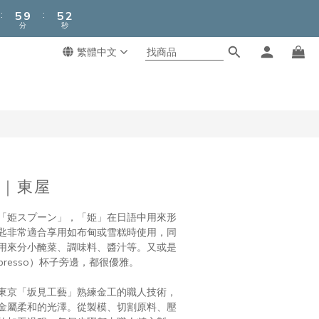
6
6
2
:
:
5
9
5
1
分
秒
4
8
4
0
3
7
3
繁體中文
立即購買
2
6
2
1
5
1
0
4
0
3
2
1
0
｜東屋
「姫スプーン」，「姫」在日語中用來形
匙非常適合享用如布甸或雪糕時使用，同
用來分小醃菜、調味料、醬汁等。又或是
presso）杯子旁邊，都很優雅。
東京「坂見工藝」熟練金工的職人技術，
金屬柔和的光澤。從製模、切割原料、壓