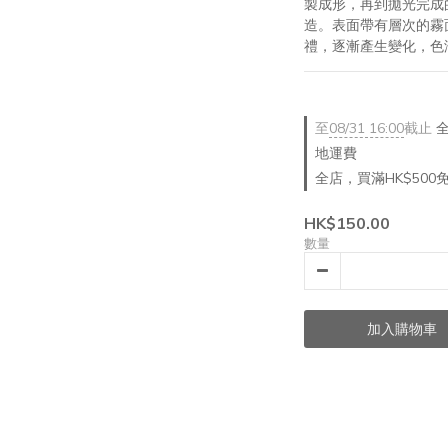
製成形，再到拋光完成
造。表面帶有層次的霧
禮，逐漸產生變化，色
至
08/31 16:00
截止
全
地運費
全店，買滿HK$500
HK$150.00
數量
加入購物車