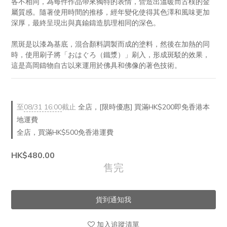
各不相同，為每件作品帶來獨特的表情，營造出溫暖而古樸的金
屬質感。隨著使用時間的推移，經年變化使得其色澤和風味更加
深厚，最終呈現出與真鍮鑄造肌理相同的深色。
黑斑是以漆為基底，混合顏料調製而成的塗料，然後在加熱的同
時，使用刷子將「おはぐろ（鐵漿）」刷入，形成斑駁的效果，
這是高岡鑄物自古以來運用於佛具和佛像的著色技術。
至
08/31 16:00
截止
全店，[限時優惠] 買滿HK$200即免香港本
地運費
全店，買滿HK$500免香港運費
HK$480.00
售完
貨到通知我
加入追蹤清單