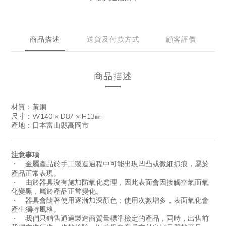
商品描述
送貨及付款方式
顧客評價
商品描述
材質：黃銅
尺寸：W
140 × D87 × H13㎜
產地：日本富山縣高岡市
注意事項
・ 金屬產品於手工製造過程中可能出現凹凸或微細抓痕，屬於
產品正常表現。
・ 由於器具沒有施加防氧化處理，因此表面會因接觸空氣而氧
化變黑，屬於產品正常變化。
・ 器具會隨著使用逐漸加深顏色；使用次數增多，表面氧化會
產生獨特風格。
・ 我們只銷售通過製造商質量標準檢定的產品，同時，出售前