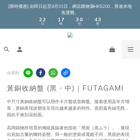
4
4
3
9
5
2
6
5
[限時優惠] 由即日起至8月31日，網店購物滿HK$200，香港本地
3
3
2
8
4
1
5
4
免運費。
:
:
:
2
2
1
7
3
0
4
3
日
時
分
秒
1
1
0
6
2
3
2
0
0
5
1
2
1
4
0
1
0
3
0
2
1
0
分享到
黃銅收納盤 (黑・中)｜FUTAGAMI
中尺寸黃銅收納盤可以用作卡片盤或首飾盤。隨着使用及年月增
長，黃銅表現改變並呈現出越來越多的特性。底部蓋有絨毛氈，
因此不會刮花枱面。
高岡鑄物所培育的傳統真鍮著色技術「黑斑（黒ムラ）」，展現
出宛如古董的獨特姿態。與一般的塗裝或電鍍不同，黑斑的表現