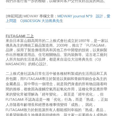
我們亦進行進一步的檢驗，以確保向客戶交付良好品質的商品。
[伸延閱讀] MIDWAY 專欄文章：
MIDWAY journal N°9 設計，愛
上問題 OJI&DESIGN 大治将典先生
FUTAGAMI 二上
來自日本富山縣高岡市的二上株式會社成立於1897年，是一家以
佛具為主的傳統工藝品製造商。2009年，推出了「FUTAGAMI」
品牌，採用了製造佛壇用具和其他工作中開發的技術，以黃銅製
作出所種家居用品、住宅相關物品、室內裝飾等。這古老工藝到
人所共知的生活道具品牌，都是來自這位大治将典先生（OJI
MASANORI）的精心設計。
二上株式會社認為日常生活中被各種材料製成的生活用品和工具
所包圍，而FUTAGAMI專注於製造以黃銅和青銅等銅合金為主的
金屬產品，當中帶出一個理念，就是我們身邊的所有物品隨着時
間的推移，都會因為接觸空氣而起氧化作用，這種化學反應所帶
來的變化常被理解為「經年變化」，甚至是「經年劣化」，但
FUTAGAMI 不認為這是一種「劣化」行為，而是「熟成」，正如
人亦隨着年齡增長和經歷各種事情變得「成熟」。因此，
FUTAGAMI致力於創造讓所有人都能感到幸福的「熟成」產品，
並希望能夠長久地傳承和持續創作，與大家一起累積令人成熟的