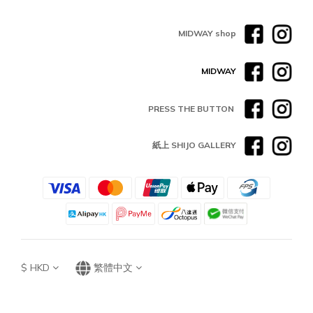
MIDWAY shop
MIDWAY
PRESS THE BUTTON
紙上 SHIJO GALLERY
$
HKD
繁體中文