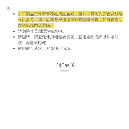
㊟
手工製品每件都會存在成品差異，圖片中表現的顏色及紋理
只供參考。網上訂單會根據所選款式隨機出貨，如有顧慮，
建議親臨門店選購。
請勿將其長期浸泡在水中。
清潔時，請避免使用粗糙硬質擦，宜用柔軟海綿以熱水沖
洗，再徹底晾乾。
使用前可過水，避免沾上污垢。
了解更多