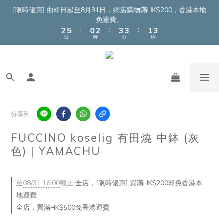
4
7
2
4
5
5
3
5
[限時優惠] 由即日起至8月31日，網店購物滿HK$200，香港本地
3
6
1
3
4
4
2
4
免運費。
:
:
:
2
5
0
2
3
3
1
3
日
時
分
秒
1
4
1
2
2
0
2
0
3
0
1
1
1
2
0
0
0
1
0
分享到
FUCCINO koselig 有田燒 中鉢 (灰
色)｜YAMACHU
至
08/31 16:00
截止
全店，[限時優惠] 買滿HK$200即免香港本
地運費
全店，買滿HK$500免香港運費