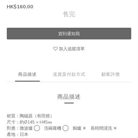
HK$160.00
售完
貨到通知我
加入追蹤清單
商品描述
送貨及付款方式
顧客評價
商品描述
材質：陶磁器（有田燒）
尺寸：約Ø145 × H45㎜
對應：微波爐
◯
洗碗碟機 ◯ 焗爐 ✕ 長時間浸洗 ✕
產地：日本