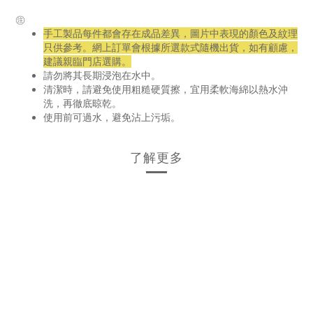
㊟
手工製品每件都會存在成品差異，圖片中表現的顏色及紋理
只供參考。網上訂單會根據所選款式隨機出貨，如有顧慮，
建議親臨門店選購。
請勿將其長期浸泡在水中。
清潔時，請避免使用粗糙硬質擦，宜用柔軟海綿以熱水沖
洗，再徹底晾乾。
使用前可過水，避免沾上污垢。
了解更多