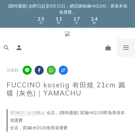
4
5
3
3
3
9
4
6
[限時優惠] 由即日起至8月31日，網店購物滿HK$200，香港本地
3
4
2
2
2
8
3
5
免運費。
:
:
:
2
3
1
1
1
7
2
4
日
時
分
秒
1
2
0
0
0
6
1
3
0
1
5
0
2
0
4
1
3
0
2
1
0
分享到
FUCCINO koselig 有田燒 21cm 圓
碟 (灰色)｜YAMACHU
至
08/31 16:00
截止
全店，[限時優惠] 買滿HK$200即免香港本
地運費
全店，買滿HK$500免香港運費