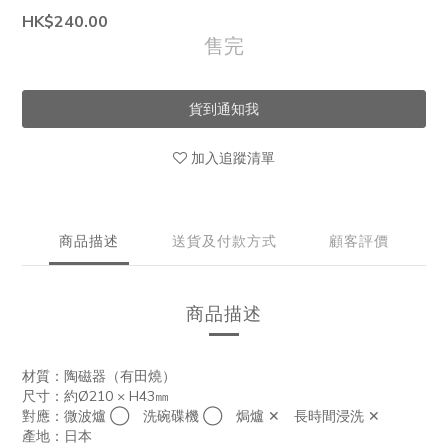
HK$240.00
售完
貨到通知我
加入追蹤清單
商品描述
送貨及付款方式
顧客評價
商品描述
材質：陶磁器（有田燒）
尺寸：約Ø210 × H43㎜
對應：微波爐
◯
洗碗碟機 ◯ 焗爐 ✕ 長時間浸洗 ✕
產地：日本