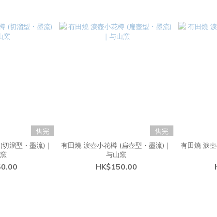
售完
售完
(切溜型・墨流)｜
有田燒 淚壺小花樽 (扁壺型・墨流)｜
有田燒 淚壺
山窯
与山窯
0.00
HK$150.00