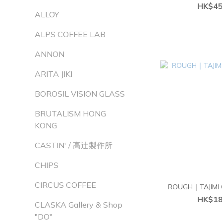
HK$45
ALLOY
ALPS COFFEE LAB
ANNON
ARITA JIKI
BOROSIL VISION GLASS
BRUTALISM HONG
KONG
CASTIN' / 高辻製作所
CHIPS
CIRCUS COFFEE
ROUGH｜TAJIMI 
HK$18
CLASKA Gallery & Shop
"DO"