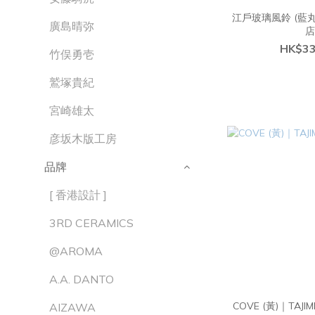
江戶玻璃風鈴 (藍
廣島晴弥
HK$33
竹俣勇壱
鷲塚貴紀
宮崎雄太
彦坂木版工房
品牌
[ 香港設計 ]
3RD CERAMICS
@AROMA
A.A. DANTO
COVE (黃)｜TAJIM
AIZAWA