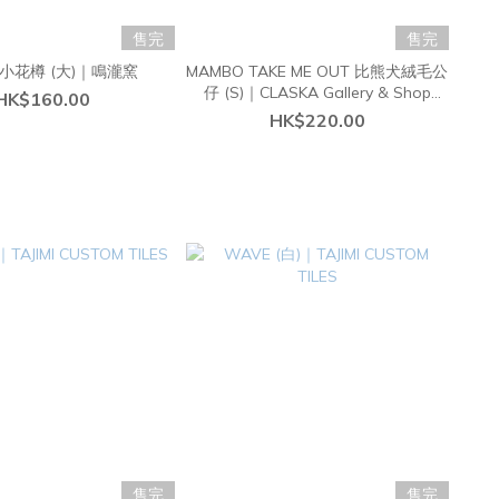
售完
售完
小花樽 (大)｜鳴瀧窯
MAMBO TAKE ME OUT 比熊犬絨毛公
仔 (S)｜CLASKA Gallery & Shop
HK$160.00
"DO"
HK$220.00
售完
售完