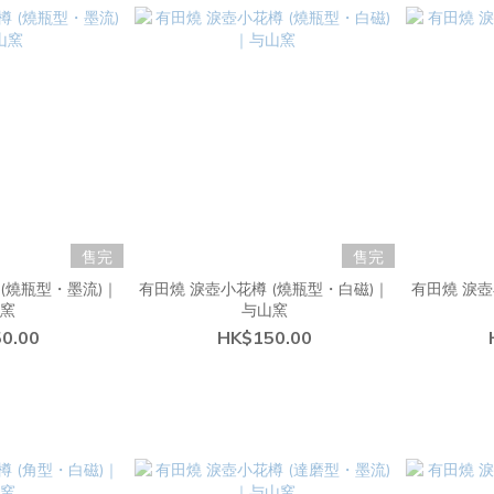
售完
售完
(燒瓶型・墨流)｜
有田燒 淚壺小花樽 (燒瓶型・白磁)｜
有田燒 淚壺
山窯
与山窯
0.00
HK$150.00