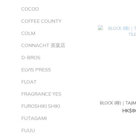
COCOO
COFFEE COUNTY
COLM
CONNACHT 茶葉店
D-BROS
ELVIS PRESS
FLOAT
FRAGRANCE YES
BLOCK (啡)｜TAJIM
FUROSHIKI SHIKI
HK$8
FUTAGAMI
FUUU