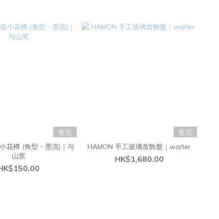
售完
售完
小花樽 (角型・墨流)｜与
HAMON 手工玻璃首飾盤｜wa/ter
山窯
HK$1,680.00
HK$150.00