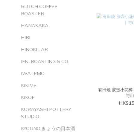
GLITCH COFFEE
ROASTER
HANASAKA
HIBI
HINOKI LAB
IFNI ROASTING & CO.
IWATEMO
KIKIME
有田燒 淚壺小花樽 
与
KIKOF
HK$15
KOBAYASHI POTTERY
STUDIO
KYOUNO きょうの日本酒