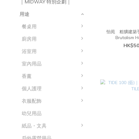
｜MIDWAY 特別企劃｜
用途
餐桌用
怡苑 粗獷建築
Brutalism 
廚房用
HK$50
浴室用
室內用品
香薰
個人護理
衣服配飾
幼兒用品
紙品・文具
戶外露營用品