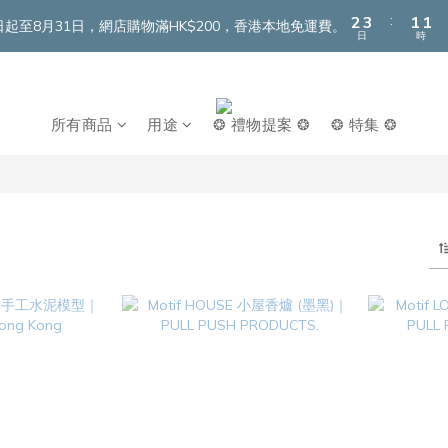
3
4
2
2
:
2
3
1
1
即日起至8月31日，網店購物滿HK$200，香港本地免運費。
日
時
1
2
0
0
0
1
0
所有商品
用途
❂ 禮物提案 ❂
❂ 特集 ❂