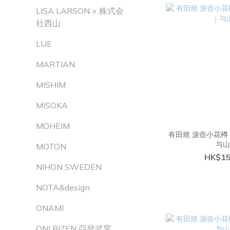
LISA LARSON × 株式会
社西山
LUE
MARTIAN
MISHIM
MISOKA
MOHEIM
有田燒 淚壺小花樽 
与
MOTON
HK$15
NIHON SWEDEN
NOTA&design
ONAMI
ONI BIZEN 亞登武窯