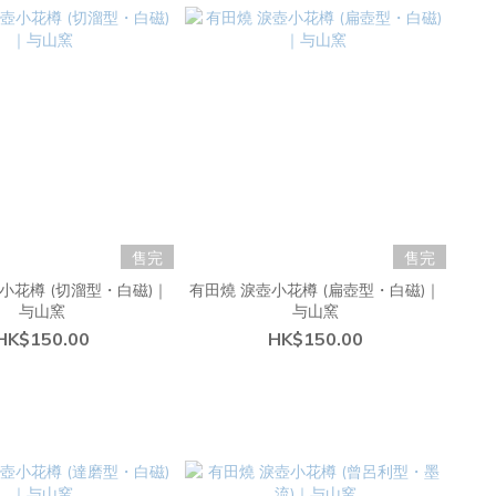
售完
售完
小花樽 (切溜型・白磁)｜
有田燒 淚壺小花樽 (扁壺型・白磁)｜
与山窯
与山窯
HK$150.00
HK$150.00