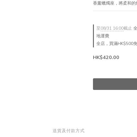
香薰蠟燭座，將柔和的
至
08/31 16:00
截止
全
地運費
全店，買滿HK$500
HK$420.00
送貨及付款方式