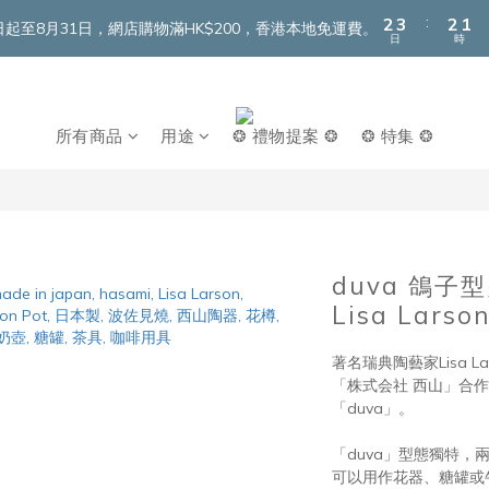
3
4
3
2
:
2
3
2
1
即日起至8月31日，網店購物滿HK$200，香港本地免運費。
日
時
1
2
1
0
0
1
0
0
所有商品
用途
❂ 禮物提案 ❂
❂ 特集 ❂
duva 鴿
Lisa Lars
著名瑞典陶藝家Lisa 
「株式会社 西山」合
「duva」。
「duva」型態獨特，
可以用作花器、糖罐或