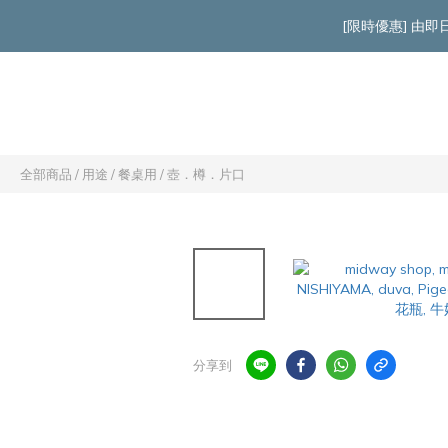
[限時優惠] 由
全部商品
/
用途
/
餐桌用
/
壺．樽．片口
分享到