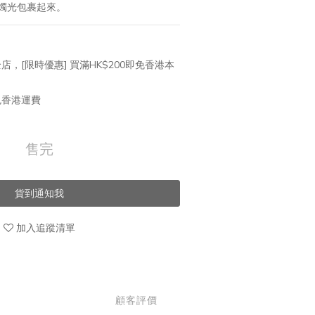
燭光包裹起來。
店，[限時優惠] 買滿HK$200即免香港本
免香港運費
售完
貨到通知我
加入追蹤清單
顧客評價