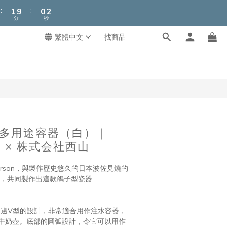
2
1
3
:
:
1
9
0
2
分
秒
0
8
1
7
0
繁體中文
6
5
4
3
2
1
0
子型多用途容器（白）｜
on × 株式会社西山
Larson，與製作歷史悠久的日本波佐見燒的
作，共同製作出這款鴿子型瓷器
兩邊V型的設計，非常適合用作注水容器，
牛奶壺。底部的圓弧設計，令它可以用作