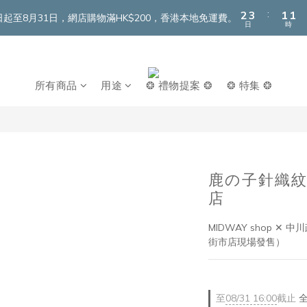
3
4
2
2
:
2
3
1
1
即日起至8月31日，網店購物滿HK$200，香港本地免運費。
日
時
1
2
0
0
0
1
0
所有商品
用途
❂ 禮物提案 ❂
❂ 特集 ❂
鹿の子針織紋
店
MIDWAY shop ✕
街市店現場發售）
至
08/31 16:00
截止
全