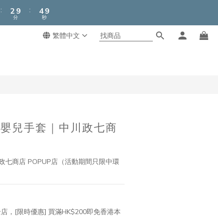
3
5
9
:
:
2
9
4
8
分
秒
1
8
3
7
0
7
2
6
繁體中文
立即購買
6
1
5
5
0
4
4
3
3
2
2
1
1
0
0
嬰兒手套｜中川政七商
 中川政七商店 POPUP店（活動期間只限中環
店，[限時優惠] 買滿HK$200即免香港本