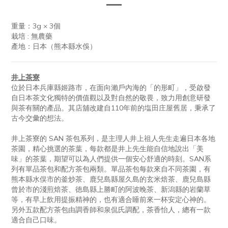
重量：3g × 3個
栽培 : 無農藥
產地：日本（熊本縣水俁）
井上茶寮
位於日本兵庫縣姬路市，在面向瀨戶內海的「的形町」，受啟發
自日本茶文化獨特的價值觀以及對自然的敬畏，致力用創意研發
與茶有關的產品。其店舖改建自110年前的塩田庄屋舊居，秉承了
古今交彙的想法。
井上茶寮的 SAN 茶包系列，是主理人井上祖人先生走遍日本各地
茶園，精心挑選的茶葉，每款都是井上先生能自信地說出「美
味」的茶葉，期望可以為人們提供一個安心舒適的時刻。SAN系
列有單品茶包和配方茶包兩類。單品茶包每款來自不同茶園，有
熊本縣水俣市的釜炒茶、鹿兒島縣屋久島的玄米焙茶、鹿兒島縣
曾於市的淺煎焙茶、徳島縣上勝町的阿波晚茶、新潟縣的岩蘭草
等，有早上飲用提振精神的，也有適合睡前來一杯安定心神的。
另外五款配方茶包由調香師和泉侃氏調配，茶香怡人，總有一款
適合自己口味。