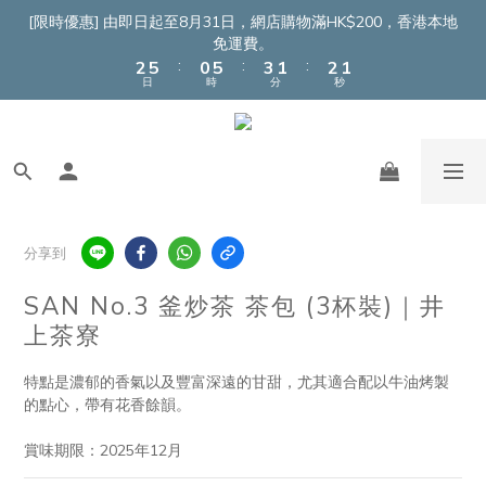
4
7
2
7
5
3
4
3
[限時優惠] 由即日起至8月31日，網店購物滿HK$200，香港本地
3
6
1
6
4
2
3
2
免運費。
:
:
:
2
5
0
5
3
1
2
1
日
時
分
秒
1
4
4
2
0
1
0
0
3
3
1
0
2
2
0
1
1
0
0
分享到
SAN No.3 釜炒茶 茶包 (3杯裝)｜井
上茶寮
特點是濃郁的香氣以及豐富深遠的甘甜，尤其適合配以牛油烤製
的點心，帶有花香餘韻。
賞味期限：2025年12月