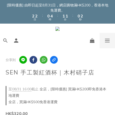
4
4
2
6
3
3
2
4
[限時優惠] 由即日起至8月31日，網店購物滿HK$200，香港本地
3
3
1
5
2
2
1
3
免運費。
:
:
:
2
2
0
4
1
1
0
2
日
時
分
秒
1
1
3
0
0
1
0
0
2
0
1
0
分享到
SEN 手工製紅酒杯｜木村硝子店
至
08/31 16:00
截止
全店，[限時優惠] 買滿HK$200即免香港本
地運費
全店，買滿HK$500免香港運費
HK$320.00