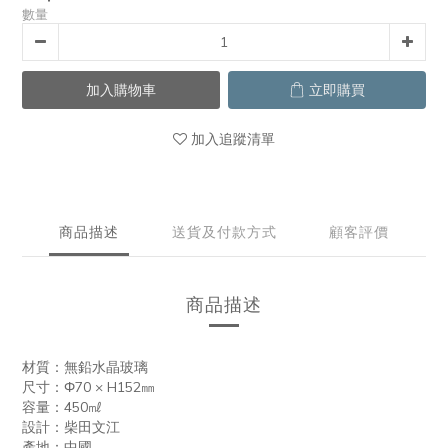
數量
加入購物車
立即購買
加入追蹤清單
商品描述
送貨及付款方式
顧客評價
商品描述
材質：無鉛水晶玻璃
尺寸：
Φ70
× H152㎜
容量：450㎖
設計：柴田文江
產地：中國