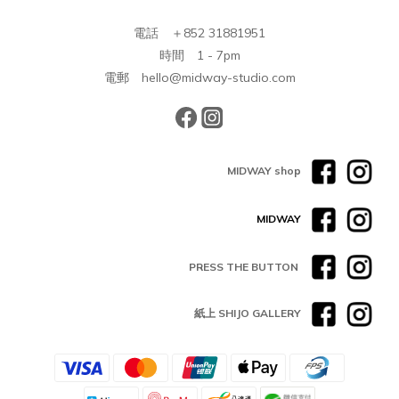
電話 ＋852 31881951
時間 1 - 7pm
電郵 hello@midway-studio.com
MIDWAY shop
MIDWAY
PRESS THE BUTTON
紙上 SHIJO GALLERY