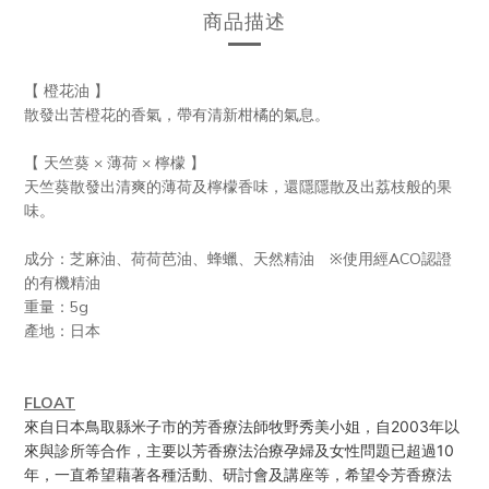
商品描述
【 橙花油 】
散發出苦橙花的香氣，帶有清新柑橘的氣息。
【 天竺葵 × 薄荷 × 檸檬 】
天竺葵散發出清爽的薄荷及檸檬香味，還隱隱散及出荔枝般的果
味。
成分：
芝麻油、
荷荷芭油、蜂蠟、天然精油 ※使用經ACO認證
的有機精油
重量：5g
產地：日本
FLOAT
來自日本鳥取縣米子市的芳香療法師牧野秀美小姐，自2003年以
來與診所等合作，主要以芳香療法治療孕婦及女性問題已超過10
年，一直希望藉著各種活動、研討會及講座等，希望令芳香療法