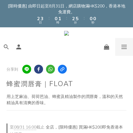
7
4
5
2
3
4
2
2
[限時優惠] 由即日起至8月31日，網店購物滿HK$200，香港本地
6
3
4
1
2
3
免運費。
1
1
:
:
:
5
2
3
0
1
2
0
0
日
時
分
秒
4
1
2
0
1
3
0
1
0
2
0
1
0
分享到
蜂蜜潤唇膏｜FLOAT
用上芝麻油、荷荷芭油、蜂蜜及精油製作的潤唇膏，溫和的天然
精油具有清爽的香味。
至
08/31 16:00
截止
全店，[限時優惠] 買滿HK$200即免香港本