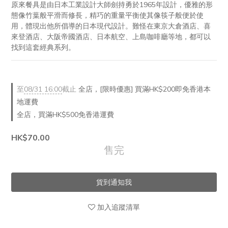
原來餐具是由日本工業設計大師劍持勇於1965年設計，優雅的形
態像竹葉般平滑而修長，精巧的重量平衡使其像筷子般便於使
用，體現出他所倡導的日本現代設計。難怪在東京大倉酒店、喜
來登酒店、大阪帝國酒店、日本航空、上島咖啡廳等地，都可以
找到這套經典系列。
至
08/31 16:00
截止
全店，[限時優惠] 買滿HK$200即免香港本
地運費
全店，買滿HK$500免香港運費
HK$70.00
售完
貨到通知我
加入追蹤清單