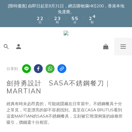
4
4
4
5
7
7
4
5
[限時優惠] 由即日起至8月31日，網店購物滿HK$200，香港本地
3
3
3
4
6
6
3
4
免運費。
:
:
:
2
2
2
3
5
5
2
3
日
時
分
秒
1
1
1
2
4
4
1
2
0
0
0
1
3
3
0
1
0
2
2
0
1
1
0
0
分享到
劍持勇設計 SASA不銹鋼餐刀｜
MARTIAN
經典有時未必昂貴的，可能就隱藏在日常當中。不銹鋼餐具十分
之常見，可是漂亮的卻不容易找到。直至在CASA BRUTUS看到
這套MARTIAN的SASA不銹鋼餐具，立刻被它簡潔俐落的線條所
吸引，價錢還十分相宜。