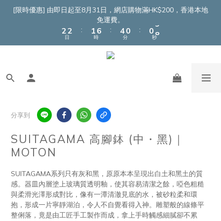
4
4
3
8
6
2
2
[限時優惠] 由即日起至8月31日，網店購物滿HK$200，香港本地
3
3
2
7
5
1
1
9
免運費。
:
:
:
2
2
1
6
4
0
0
8
日
時
分
秒
1
1
0
5
3
7
0
0
4
2
6
3
1
5
2
0
4
1
3
0
2
1
分享到
0
SUITAGAMA 高腳鉢 (中・黑)｜
MOTON
SUITAGAMA系列只有灰和黑，原原本本呈現出白土和黑土的質
感。器皿內層塗上玻璃質透明釉，使其容易清潔之餘，啞色粗糙
與柔滑光澤形成對比，像有一潭清澈見底的水，被砂粒柔和環
抱，形成一片寧靜湖泊，令人不自覺看得入神。雕塑般的線條平
整俐落，竟是由工匠手工製作而成，拿上手時觸感細膩卻不累