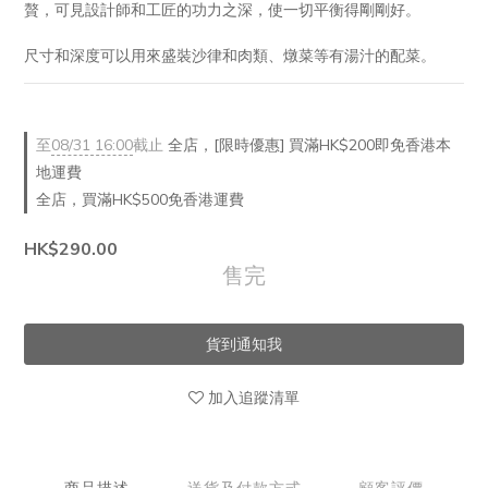
贅，可見設計師和工匠的功力之深，使一切平衡得剛剛好。
尺寸和深度可以用來盛裝沙律和肉類、燉菜等有湯汁的配菜。
至
08/31 16:00
截止
全店，[限時優惠] 買滿HK$200即免香港本
地運費
全店，買滿HK$500免香港運費
HK$290.00
售完
貨到通知我
加入追蹤清單
商品描述
送貨及付款方式
顧客評價