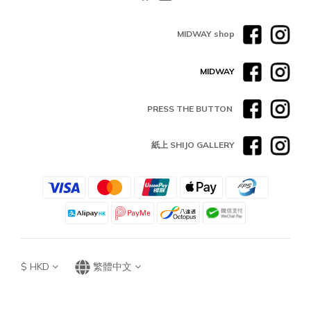
MIDWAY shop
MIDWAY
PRESS THE BUTTON
紙上 SHIJO GALLERY
$
HKD
繁體中文