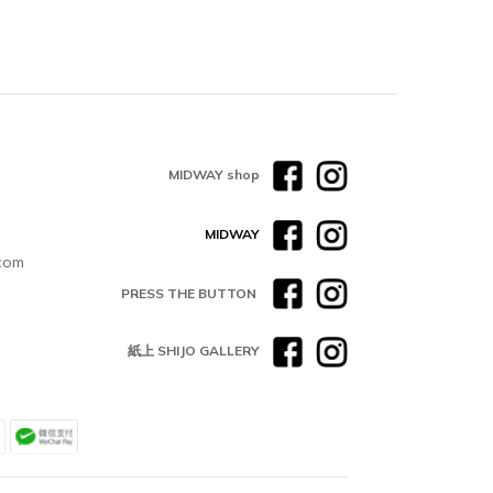
MIDWAY shop
MIDWAY
com
PRESS THE BUTTON
紙上 SHIJO GALLERY