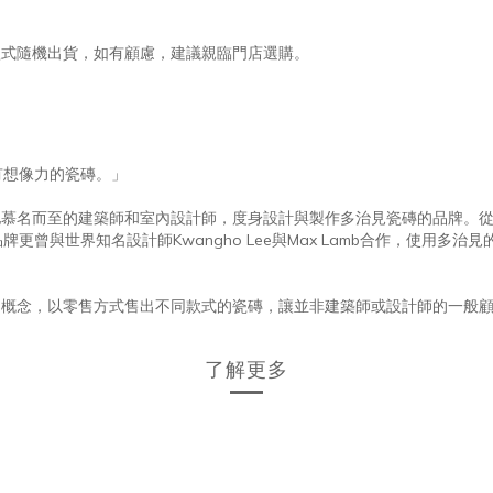
款式隨機出貨，如有顧慮，建議親臨門店選購。
有想像力的瓷磚。」
一家為世界各地慕名而至的建築師和室內設計師，度身設計與製作多治見瓷磚的
曾與世界知名設計師Kwangho Lee與Max Lamb合作，使用多
ILE KIOSK」的概念，以零售方式售出不同款式的瓷磚，讓並非建築師或設計
了解更多