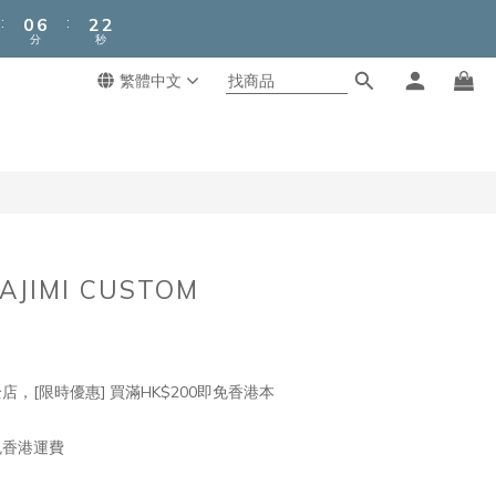
1
7
3
3
:
:
0
6
2
2
分
秒
5
1
1
4
0
0
繁體中文
3
2
1
0
AJIMI CUSTOM
店，[限時優惠] 買滿HK$200即免香港本
免香港運費