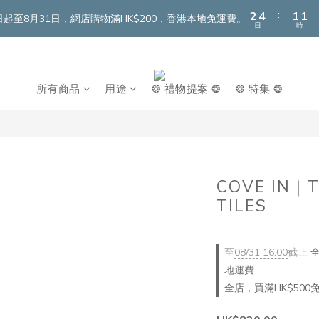
3
5
2
2
:
2
4
1
1
即日起至8月31日，網店購物滿HK$200，香港本地免運費。
日
時
1
3
0
0
0
2
1
0
所有商品
用途
❂ 禮物提案 ❂
❂ 特集 ❂
COVE IN｜T
TILES
至
08/31 16:00
截止
全
地運費
全店，買滿HK$500