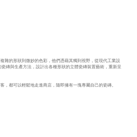
品牌。從複雜的形狀到微妙的色彩，他們憑藉其獨到視野，從現代工業設
治見的瓷磚與生產方法，設計出各種形狀的立體瓷磚裝置藝術，重新呈
師的一般顧客，都可以輕鬆地走進商店，隨即擁有一塊專屬自己的瓷磚。