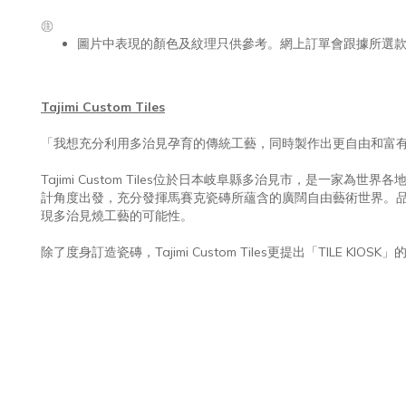
㊟
圖片中表現的顏色及紋理只供參考。網上訂單會跟據所選
Tajimi Custom Tiles
「我想充分利用多治見孕育的傳統工藝，同時製作出更自由和富
Tajimi Custom Tiles位於日本岐阜縣多治見市，是
計角度出發，充分發揮馬賽克瓷磚所蘊含的廣闊自由藝術世界。品牌更
現多治見燒工藝的可能性。
除了度身訂造瓷磚，Tajimi Custom Tiles更提出「T