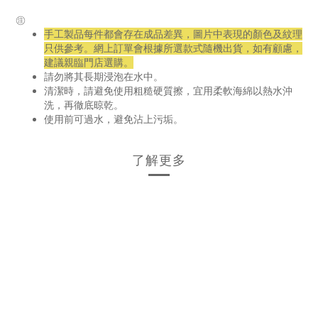
㊟
手工製品每件都會存在成品差異，圖片中表現的顏色及紋理
只供參考。網上訂單會根據所選款式隨機出貨，如有顧慮，
建議親臨門店選購。
請勿將其長期浸泡在水中。
清潔時，請避免使用粗糙硬質擦，宜用柔軟海綿以熱水沖
洗，再徹底晾乾。
使用前可過水，避免沾上污垢。
了解更多