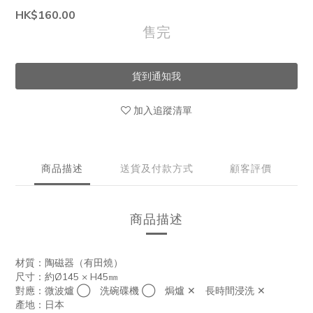
HK$160.00
售完
貨到通知我
加入追蹤清單
商品描述
送貨及付款方式
顧客評價
商品描述
材質：陶磁器（有田燒）
尺寸：約Ø145 × H45㎜
對應：微波爐
◯
洗碗碟機 ◯ 焗爐 ✕ 長時間浸洗 ✕
產地：日本