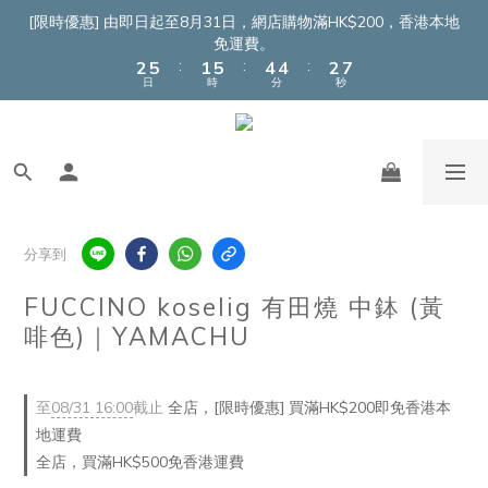
4
7
3
7
6
6
4
9
[限時優惠] 由即日起至8月31日，網店購物滿HK$200，香港本地
3
6
2
6
5
5
3
8
免運費。
:
:
:
2
5
1
5
4
4
2
7
日
時
分
秒
1
4
0
4
3
3
1
6
0
3
3
2
2
0
5
2
2
1
1
4
1
1
0
0
3
0
0
2
1
0
分享到
FUCCINO koselig 有田燒 中鉢 (黃
啡色)｜YAMACHU
至
08/31 16:00
截止
全店，[限時優惠] 買滿HK$200即免香港本
地運費
全店，買滿HK$500免香港運費