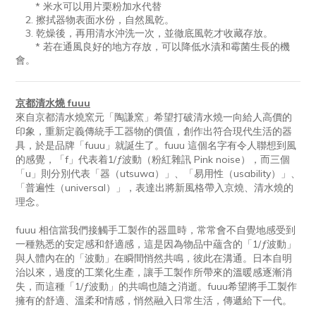
* 米水可以用片栗粉加水代替
2.
擦拭器物表面水份，自然風乾。
3. 乾燥後，再用清水沖洗一次，並徹底風乾才收藏存放。
* 若在通風良好的地方存放，可以降低水漬和霉菌生長的機
會。
京都清水燒 fuuu
來自京都清水燒窯元「陶謙窯」希望打破清水燒一向給人高價的
印象，重新定義傳統手工器物的價值，創作出符合現代生活的器
具，於是品牌「fuuu」就誕生了。fuuu 這個名字有令人聯想到風
的感覺，「f」代表着1/ƒ波動（粉紅雜訊 Pink noise），而三個
「u」則分別代表「器（utsuwa）」、「易用性（usability）」、
「普遍性（universal）」，表達出將新風格帶入京燒、清水燒的
理念。
fuuu 相信當我們接觸手工製作的器皿時，常常會不自覺地感受到
一種熟悉的安定感和舒適感，這是因為物品中蘊含的「1/ƒ波動」
與人體內在的「波動」在瞬間悄然共鳴，彼此在溝通。日本自明
治以來，過度的工業化生產，讓手工製作所帶來的溫暖感逐漸消
失，而這種「1/ƒ波動」的共鳴也隨之消逝。fuuu希望將手工製作
擁有的舒適、溫柔和情感，悄然融入日常生活，傳遞給下一代。