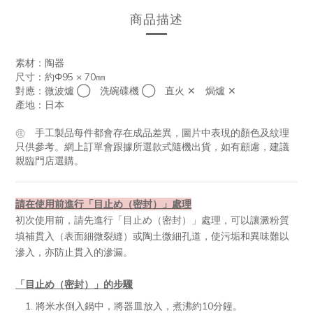
商品描述
素材：陶器
尺寸：
約
Φ95 × 70㎜
對應：微波爐 ◯ 洗碗碟機 ◯ 直火 ✕ 焗爐 ✕
產地：日本
㊟ 手工製品每件都會存在成品差異，圖片中表現的顏色及紋理
只供參考。網上訂單會跟據所選款式隨機出貨，如有顧慮，建議
親臨門店選購。
請在使用前進行「目止め（密封）」處理
初次使用前，請先進行「目止め（密封）」處理，可以讓澱粉質
填補貫入（表面細微裂縫）或陶土微細孔道，使污垢和異味難以
滲入，亦防止貫入的滲漏。
「目止め（密封）」的步驟
1. 將米水倒入鍋中，將器皿放入，煮沸約10分鐘。