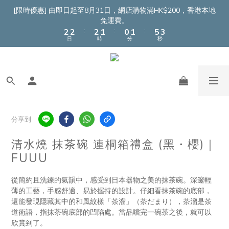
5
4
4
4
3
2
3
7
[限時優惠] 由即日起至8月31日，網店購物滿HK$200，香港本地
4
3
3
3
2
1
2
6
免運費。
3
:
:
:
2
2
2
1
0
1
5
2
日
時
分
秒
1
1
1
0
0
4
1
0
0
0
3
0
2
1
0
分享到
清水燒 抹茶碗 連桐箱禮盒 (黑・櫻)｜
FUUU
從簡約且洗鍊的氣韻中，感受到日本器物之美的抹茶碗。深邃輕
薄的工藝，手感舒適、易於握持的設計。仔細看抹茶碗的底部，
還能發現隱藏其中的和風紋樣「茶溜」（茶だまり），茶溜是茶
道術語，指抹茶碗底部的凹陷處。當品嚐完一碗茶之後，就可以
欣賞到了。