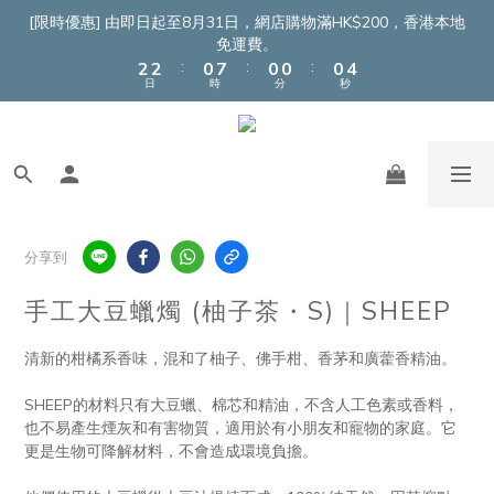
4
4
2
9
2
2
2
6
[限時優惠] 由即日起至8月31日，網店購物滿HK$200，香港本地
3
3
1
8
1
1
1
5
免運費。
:
:
:
2
2
0
7
0
0
0
4
日
時
分
秒
1
1
6
3
0
0
5
2
4
1
3
0
2
1
0
分享到
手工大豆蠟燭 (柚子茶・S)｜SHEEP
清新的柑橘系香味，混和了柚子、佛手柑、香茅和廣藿香精油。
SHEEP的材料只有大豆蠟、棉芯和精油，不含人工色素或香料，
也不易產生煙灰和有害物質，適用於有小朋友和寵物的家庭。它
更是生物可降解材料，不會造成環境負擔。