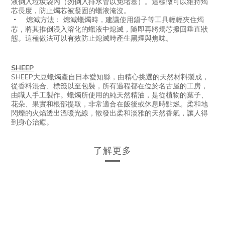
液倒入垃圾袋內（勿倒入排水管以免堵塞）。這樣做可以維持燭
芯長度，防止燭芯被凝固的蠟液淹沒。
熄滅方法： 熄滅蠟燭時，建議使用鑷子等工具輕輕夾住燭
・
芯，將其推倒浸入溶化的蠟液中熄滅，隨即再將燭芯撥回垂直狀
態。這種做法可以有效防止熄滅時產生黑煙與焦味。
SHEEP
SHEEP大豆蠟燭產自日本愛知縣，由精心挑選的天然材料製成，
從香料混合、標籤以至包裝，所有過程都在位於名古屋的工房，
由職人手工製作。蠟燭所使用的純天然精油，是從植物的葉子、
花朵、果實和根部提取，非常適合在飯後或休息時點燃。柔和地
閃爍的火焰透出溫暖光線，散發出柔和淡雅的天然香氣，讓人得
到身心治癒。
了解更多