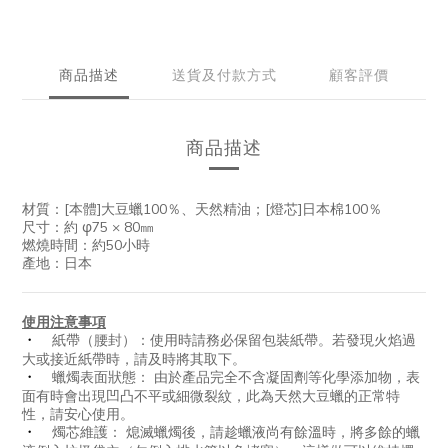
商品描述
送貨及付款方式
顧客評價
商品描述
材質：[本體]大豆蠟100％、天然精油；[燈芯]日本棉100％
尺寸：約 φ75 × 80㎜
燃燒時間：約50小時
產地：日本
使用注意事項
紙帶（腰封）：使用時請務必保留包裝紙帶。若發現火焰過
・
大或接近紙帶時，請及時將其取下。
蠟燭表面狀態： 由於產品完全不含凝固劑等化學添加物，表
・
面有時會出現凹凸不平或細微裂紋，此為天然大豆蠟的正常特
性，請安心使用。
燭芯維護： 熄滅蠟燭後，請趁蠟液尚有餘溫時，將多餘的蠟
・