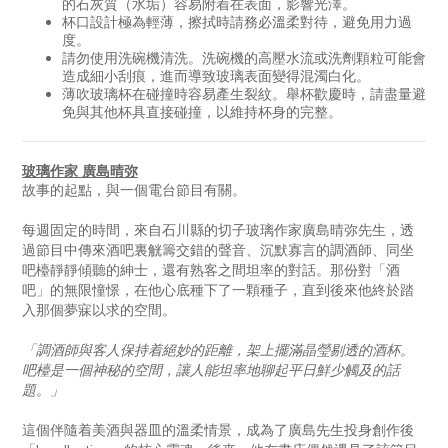
的石灰質（水垢）容易附着在表面，影響光澤。
杯口設計極為輕薄，擦拭時請務必溫柔對待，避免用力過
度。
請勿使用洗碗機清洗。洗碗機的高壓水流或洗劑顆粒可能會
造成細小刮痕，進而導致玻璃表面變得混濁白化。
薄吹玻璃杯在碰撞時容易產生裂紋。舉杯歡慶時，請盡量避
免與其他杯具直接碰撞，以維持杯身的完整。
玻璃作家 廣島晴弥
故事的起點，與一個電台節目有關。
每週固定的時間，來自石川縣的切子玻璃作家廣島晴弥先生，透
過節目中傳來酒吧裏觥籌交錯的聲音、沉默寡言的調酒師、同坐
吧檯靜靜傾聽的紳士，還有熟客之間坦率的對話。那份對「酒
吧」的無限憧憬，在他心底種下了一顆種子，直到後來他終於踏
入那個夢寐以求的空間。
「調酒師與客人保持着絕妙的距離，架上擺滿晶瑩剔透的酒杯。
吧檯是一個神秘的空間，讓人能坦率地聊起平日鮮少觸及的話
題。」
這個伴隨着美酒與器皿的溫柔情景，成為了廣島先生投身創作後