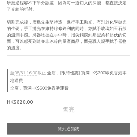
研磨過程容不下半分誤差，因為每一道切入的深淺，都直接決定
了光線的折射。
切割完成後，廣島先生堅持逐一進行手工拋光。有別於化學拋光
的生硬，手工拋光在維持線條鋒利的同時，亦賦予玻璃如玉石般
的溫潤手感。將器物握在手中時，指尖觸摸到那些柔和起伏的切
面，可以感受到這並非冰冷的量產商品，而是職人親手賦予器物
的溫度。
至
08/31 16:00
截止
全店，[限時優惠] 買滿HK$200即免香港本
地運費
全店，買滿HK$500免香港運費
HK$620.00
售完
貨到通知我