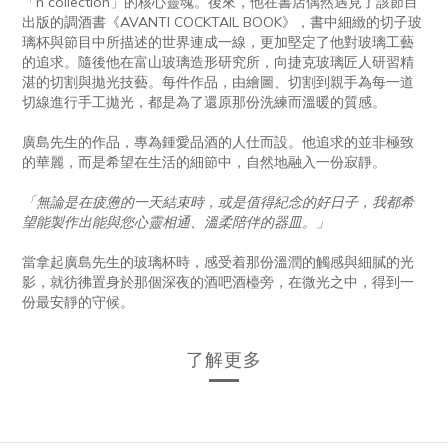
「h collection」的核心靈魂。後來，他在書店偶然遇見了該節目
出版的調酒書《AVANTI COCKTAIL BOOK》，書中細緻的切子玻
璃杯與節目中所描述的世界連成一線，更加堅定了他對玻璃工藝
的追求。隨後他在富山玻璃造形研究所，向捷克玻璃匠人研習精
湛的切割與拋光技藝。每件作品，由繪圖、切割到親手為每一道
切線進行手工拋光，都是為了還原那份洗練而溫暖的質感。
廣島先生的作品，專為鍾愛品酒的人仕而設。他追求的並非極致
的華麗，而是希望在生活的細節中，自然地融入一份寂靜。
「無論是在疲憊的一天結束時，或是值得紀念的好日子，我都希
望能製作出能與您心靈相通、溫柔陪伴的器皿。」
當拿起廣島先生的玻璃杯時，感受着那份溫潤的觸感與細膩的光
影，就彷彿置身於那個深夜的酒吧酒檯旁，在微光之中，得到一
份最安靜的守候。
了解更多