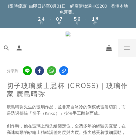
4
6
2
9
7
8
3
9
[限時優惠] 由即日起至8月31日，網店購物滿HK$200，香港本地
3
5
1
8
6
7
2
8
免運費。
:
:
:
2
4
0
7
5
6
1
7
日
時
分
秒
1
3
6
4
5
0
6
0
2
5
3
4
5
1
4
2
3
4
0
3
1
2
3
2
0
1
2
1
0
1
0
0
分享到
切子玻璃威士忌杯 (CROSS)｜玻璃作
家 廣島晴弥
廣島晴弥先生的玻璃作品，並非來自冰冷的倒模或雷射切割，而
是透過傳統「切子（Kiriko）」技法手工雕刻而成。
創作時，他在玻璃上預先繪製定位，全憑多年的經驗與直覺，在
高速轉動的砂輪上精確調整角度與力度。指尖感受着微細震動，