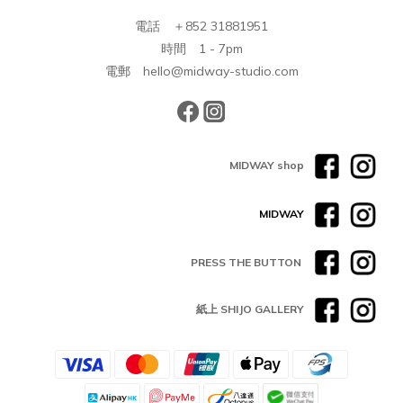
電話 ＋852 31881951
時間 1 - 7pm
電郵 hello@midway-studio.com
MIDWAY shop
MIDWAY
PRESS THE BUTTON
紙上 SHIJO GALLERY