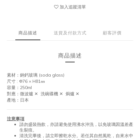
加入追蹤清單
商品描述
送貨及付款方式
顧客評價
商品描述
素材：鈉鈣玻璃 (soda glass)
尺寸 : Φ76 × H81㎜
容量：250ml
對應：微波爐 ✕ 洗碗碟機 ✕ 焗爐 ✕
產地：日本
注意事項
請勿盛裝熱飲，亦請避免使用沸水沖洗，以免玻璃因溫差產
生裂痕。
清洗完畢後，請立即擦乾水分。若任其自然風乾，自來水中