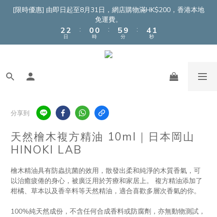
4
4
2
2
7
6
3
[限時優惠] 由即日起至8月31日，網店購物滿HK$200，香港本地
3
3
1
1
6
5
2
免運費。
:
:
:
2
2
0
0
5
9
4
1
日
時
分
秒
1
1
4
8
3
0
0
0
3
7
2
2
6
1
1
5
0
0
4
3
2
分享到
1
0
天然檜木複方精油 10ml｜日本岡山
HINOKI LAB
檜木精油具有防蟲抗菌的效用，散發出柔和純淨的木質香氣，可
以治癒疲倦的身心，被廣泛用於芳療和家居上。 複方精油添加了
柑橘、草本以及香辛料等天然精油，適合喜歡多層次香氣的你。
100%純天然成份，不含任何合成香料或防腐劑，亦無動物測試，