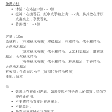
使用方法
沐浴：在浴缸中滴2～3滴
提神：在擴香石、紙巾或手帕上滴1～2滴。將其放在床頭
或書桌上，享受香氣。
香薰機：3～6滴
容量：10ml
原材料：［柑橘檜木香味］檸檬精油、柑橘精油、佛手柑精油、
天然檜木精油
［草本檜木香味］佛手柑精油、尤加利葉精油、薰衣草
精油、天然檜木精油
［香辛檜木香味］佛手柑精油、桂皮精油、丁香精油、
天然檜木精油
有效期：生產日起兩年（日期印於精油樽底）
產地：日本
㊟
效果上存在個別差異。如果發現不符合自己的體質，請勿立
即停止使用。
不要將精油直接用在皮膚上。
不能飲用。
放在兒童接觸不到的地方。