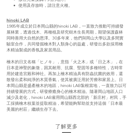
使用及存放時，請注意火種。
hinoki LAB
1985年成立於日本岡山縣的hinoki LAB，一直致力推動可持續發
展林業，透過伐木、再種植及研究樹木生長周期，期望保護森林
同時善用大自然的恩澤。30多年來，他們與岡山大學以及多間實
驗室合作，共同發掘檜木對人類身心的益處，研發出多款採用檜
木精油製成的香氛及家居用品。
檜木的日文名稱「ヒノキ」，意指「火之木」或「日之木」，在
日本是神聖的象徵，因其耐用、抗腐、堅固等多種特性，古時常
用於建造宮殿和神社。再加上檜木精油具有防蟲抗菌的效用，還
散發出柔和純淨的木質香氣，使其被廣泛用於芳療和家居上。日
本岡山縣是盛產檜木的地區，hinoki LAB紮根當地，一直致力以可
持續發展的方式，研發療癒身心的檜木精油。隨著岡山地區人口
減少及老化，hinoki LAB雇用岡山縣西北部的「新庄村」村民，手
工採摘檜木枝葉並提取精油，希望能夠幫助並支持這個「日本最
美麗的村莊」繼續生存下去。
了解更多