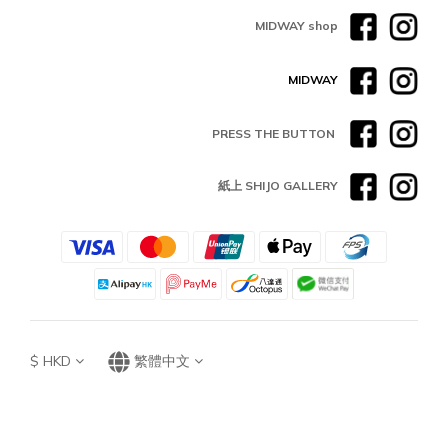
MIDWAY shop
MIDWAY
PRESS THE BUTTON
紙上 SHIJO GALLERY
$
HKD
繁體中文