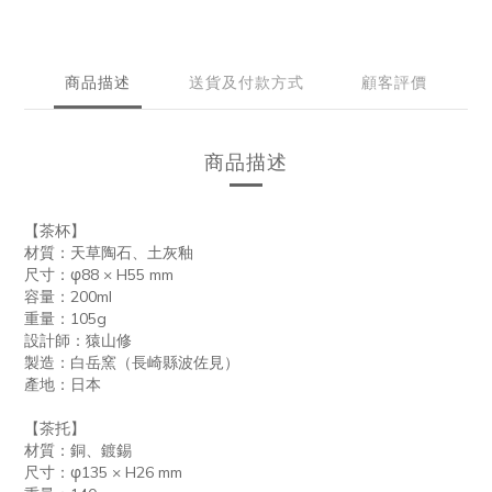
商品描述
送貨及付款方式
顧客評價
商品描述
【茶杯】
材質：天草陶石、土灰釉
尺寸：φ88 × H55 mm
容量：200ml
重量：105g
設計師：猿山修
製造：白岳窯（長崎縣波佐見）
產地：日本
【茶托】
材質：銅、鍍錫
尺寸：φ135 × H26 mm