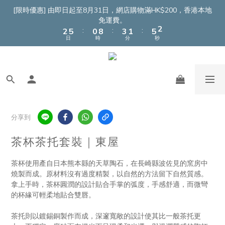
4
7
2
5
3
7
3
[限時優惠] 由即日起至8月31日，網店購物滿HK$200，香港本地
3
6
1
9
4
2
6
2
免運費。
:
:
:
2
5
0
8
3
1
5
1
日
時
分
秒
1
4
7
2
0
4
0
0
3
6
1
3
2
5
0
2
1
4
1
0
3
0
2
1
分享到
0
茶杯茶托套裝｜東屋
茶杯使用產自日本熊本縣的天草陶石，在長崎縣波佐見的窯房中
燒製而成。原材料沒有過度精製，以自然的方法留下自然質感。
拿上手時，茶杯圓潤的設計貼合手掌的弧度，手感舒適，而微彎
的杯緣可輕柔地貼合雙唇。
茶托則以鍍錫銅製作而成，深邃寬敞的設計使其比一般茶托更