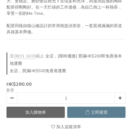
大、更穩定。磨砂面在燈光下呈現柔和光澤，與溫潤質感的陶杯
配搭得剛剛好。在一天忙碌的工作過後，為自己倒上一杯熱茶，
享受一刻的Me Time。
配搭同樣由猿山修設計的常滑燒急須茶壺，一套質感滿滿的茶道
具就基本齊備。
至
08/31 16:00
截止
全店，[限時優惠] 買滿HK$200即免香港本
地運費
全店，買滿HK$500免香港運費
HK$280.00
數量
加入購物車
立即購買
加入追蹤清單