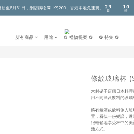
3
4
2
1
:
2
3
1
0
即日起至8月31日，網店購物滿HK$200，香港本地免運費。
日
時
1
2
0
0
1
0
所有商品
用途
❂ 禮物提案 ❂
❂ 特集 ❂
條紋玻璃杯 (
木村硝子店應日本料理
用不同酒及飲料的玻璃
將有氣酒或飲料倒入玻
置，看似一份樂譜，透
很輕鬆地享受杯中的美
活方式。