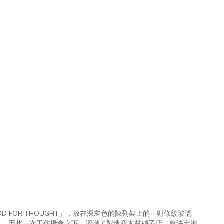
FOR THOUGHT」，放在深灰色的陳列架上的一對條紋玻璃
目，因此一次工作機會之下，認識了製造商木村硝子店，就決定把