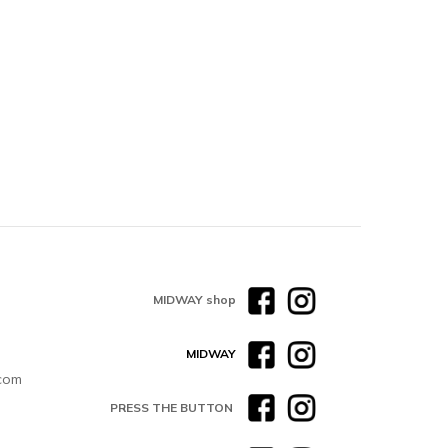
MIDWAY shop
MIDWAY
com
PRESS THE BUTTON