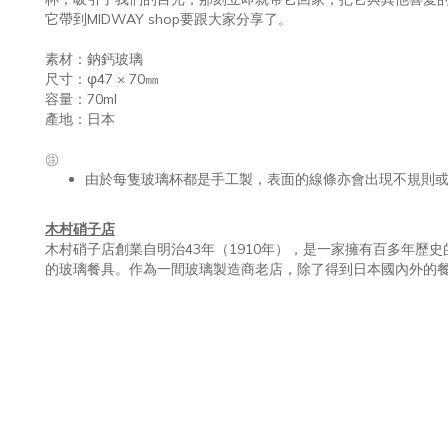
它帶到MIDWAY shop要跟大家分享了。
素材：鈉鈣玻璃
尺寸：φ47 × 70㎜
容量：70ml
產地：日本
㊟
由於每隻
玻璃杯都是手工製，表面的線條亦會出現不規則
木村硝子店
木村硝子店創業自明治43年（1910年），是一家擁有百多年歷
的玻璃餐具。作為一間玻璃製造商老店，除了得到日本國內外的