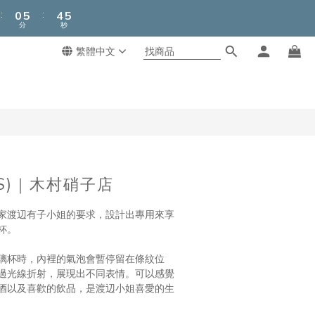
1
6
5
5
:
:
0
5
4
4
分
秒
4
3
3
3
2
2
繁體中文
立即購買
2
1
1
1
0
0
0
S)｜木村硝子店
家渡辺有子小姐的要求，設計出專用來享
杯。
璃杯時，內裡的氣泡會暫停留在條紋位
過光線折射，展現出不同表情。可以感覺
酒以及喜歡的飲品，是渡辺小姐喜愛的生