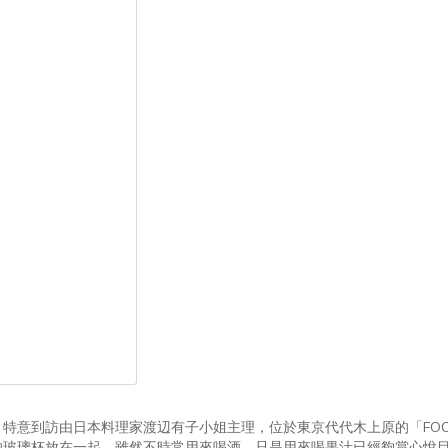
意到訪由日本料理家渡辺有子小姐主理，位於東京代代木上原的「FOOD 
的玻璃杯放在一起，雖然不時常用來喝酒，只是用來喝果汁已經夠賞心悅