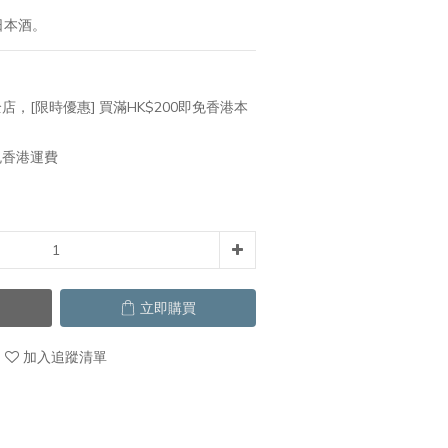
日本酒。
店，[限時優惠] 買滿HK$200即免香港本
免香港運費
立即購買
加入追蹤清單