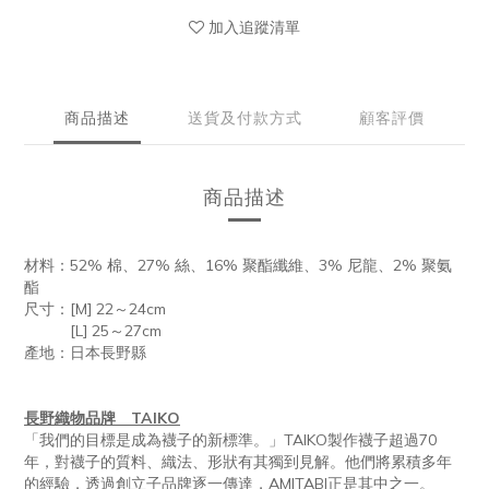
加入追蹤清單
商品描述
送貨及付款方式
顧客評價
商品描述
材料：52% 棉、27% 絲、16% 聚酯纖維、3% 尼龍、2% 聚氨
酯
尺寸：[M] 22～24cm
[L] 25～27cm
產地：日本長野縣
長野織物品牌 TAIKO
「我們的目標是成為襪子的新標準。」TAIKO製作襪子超過70
年，對襪子的質料、織法、形狀有其獨到見解。他們將累積多年
的經驗，透過創立子品牌逐一傳達，AMITABI正是其中之一。