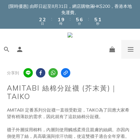
4
4
3
7
8
7
3
[限時優惠] 由即日起至8月31日，網店購物滿HK$200，香港本地
3
3
2
6
7
6
2
免運費。
:
:
:
2
2
1
9
5
6
5
1
日
時
分
秒
1
1
0
8
4
5
4
0
0
0
7
3
4
3
6
2
3
2
5
1
2
1
4
0
1
0
3
0
2
分享到
1
0
AMITABI 絲棉分趾襪 (芥末黃)｜
TAIKO
AMITABI 定番系列分趾襪一直很受歡迎，TAIKO為了回應大家希
望有稍薄款的需求，因此就有了這款絲棉分趾襪。
襪子外層採用棉料，內層則使用觸感柔滑且親膚的絲綢。亦因內
側使用了絲，具高吸濕與排汗功能，使這雙襪子適合全年穿着。