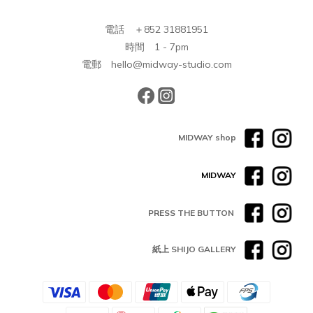
電話 ＋852 31881951
時間 1 - 7pm
電郵 hello@midway-studio.com
MIDWAY shop
MIDWAY
PRESS THE BUTTON
紙上 SHIJO GALLERY