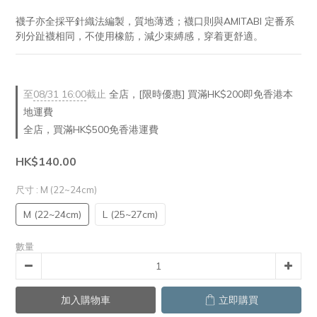
襪子亦全採平針織法編製，質地薄透；襪口則與AMITABI 定番系
列分趾襪相同，不使用橡筋，減少束縛感，穿着更舒適。
至
08/31 16:00
截止
全店，[限時優惠] 買滿HK$200即免香港本
地運費
全店，買滿HK$500免香港運費
HK$140.00
尺寸
: M (22~24cm)
M (22~24cm)
L (25~27cm)
數量
加入購物車
立即購買