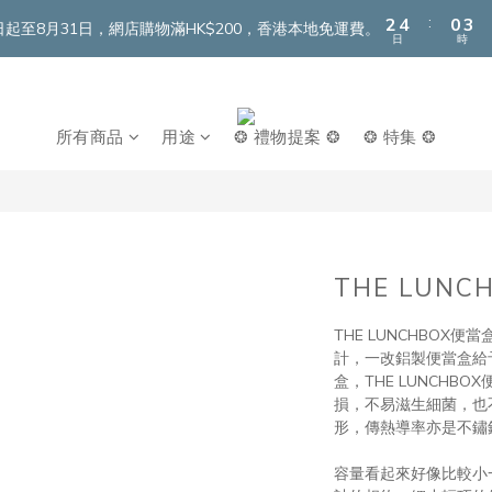
3
5
1
4
:
2
4
0
3
即日起至8月31日，網店購物滿HK$200，香港本地免運費。
日
時
1
3
2
0
2
1
1
0
0
所有商品
用途
❂ 禮物提案 ❂
❂ 特集 ❂
THE LUNC
THE LUNCHBO
計，一改鋁製便當盒給
盒，THE LUNCH
損，不易滋生細菌，也
形，傳熱導率亦是不鏽
容量看起來好像比較小