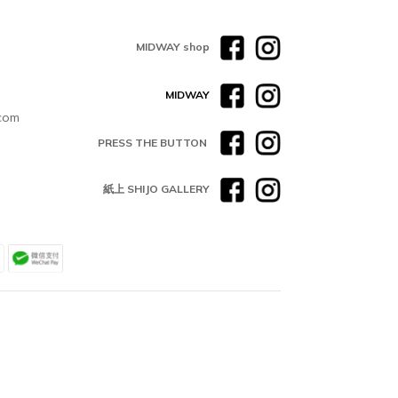
MIDWAY shop
MIDWAY
com
PRESS THE BUTTON
紙上 SHIJO GALLERY