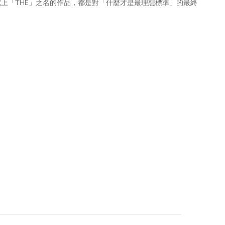
件冠上「THE」之名的作品，都是對「什麼才是最理想標準」的最終