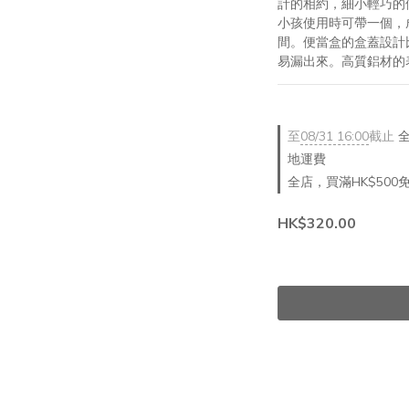
計的相約，細小輕巧的便
小孩使用時可帶一個，
間。便當盒的盒蓋設計
易漏出來。高質鋁材的
至
08/31 16:00
截止
全
地運費
全店，買滿HK$500
HK$320.00