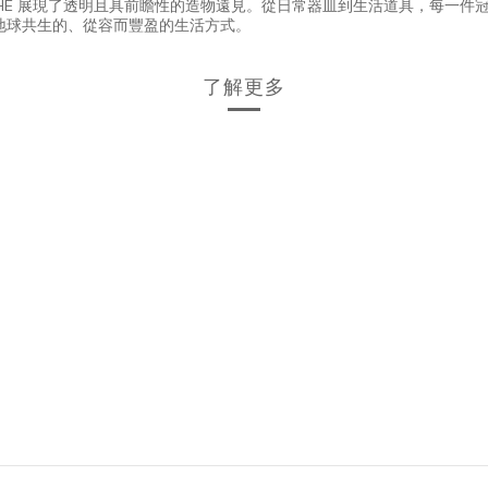
，THE 展現了透明且具前瞻性的造物遠見。從日常器皿到生活道具，每一
與地球共生的、從容而豐盈的生活方式。
了解更多