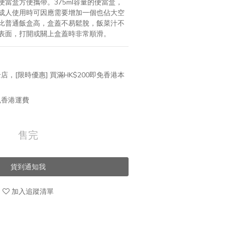
當盒方便攜帶。375ml容量的便當盒，
成人使用時可因應需要增加一個也佔大空
比普通飯盒高，盒蓋不易鬆脫，飯菜汁不
表面，打開或關上盒蓋時非常順滑。
店，[限時優惠] 買滿HK$200即免香港本
免香港運費
售完
貨到通知我
加入追蹤清單