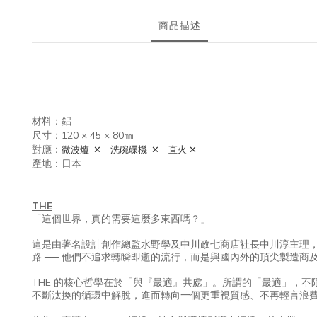
商品描述
材料：鋁
尺寸：120 × 45 × 80㎜
對應：
微波爐
✕
洗碗碟機
✕
直火
✕
產地：日本
THE
「這個世界，真的需要這麼多東西嗎？」
這是由著名設計創作總監水野學及中川政七商店社長中川淳主理，日
路 ── 他們不追求轉瞬即逝的流行，而是與國內外的頂尖製造商及
THE 的核心哲學在於「與『最適』共處」。所謂的「最適」，
不斷汰換的循環中解脫，進而轉向一個更重視質感、不再輕言浪