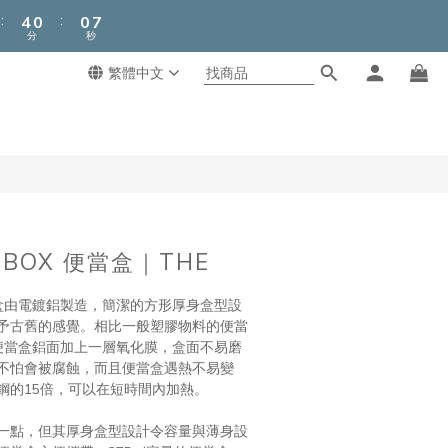
5
1
1
:
:
7
4
0
0
分
秒
6
3
5
2
繁體中文
4
1
3
0
2
1
0
HBOX 便當盒｜THE
X便當盒由電鍍鋁製造，簡潔的方形厚身盒型設
予古舊的感覺。相比一般塑膠物料的便當
BOX便當盒鋁面加上一層氧化膜，盒面不易磨
不怕會被腐蝕，而且便當盒遇熱不易變
鋼的15倍，可以在短時間內加熱。
一點，但其厚身盒型設計令容量與薄身設