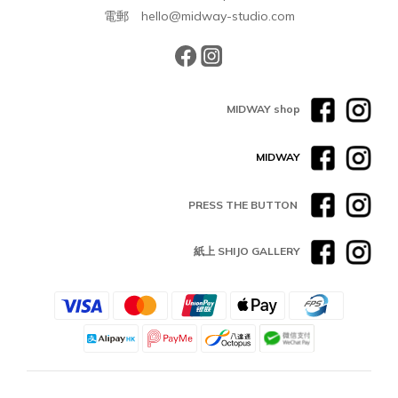
電郵 hello@midway-studio.com
MIDWAY shop
MIDWAY
PRESS THE BUTTON
紙上 SHIJO GALLERY