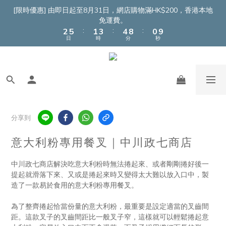
4
7
3
5
6
2
[限時優惠] 由即日起至8月31日，網店購物滿HK$200，香港本地
3
6
2
4
5
9
1
免運費。
:
:
:
2
5
1
3
4
8
0
9
日
時
分
秒
1
4
0
2
3
7
8
0
3
1
2
6
7
2
0
1
5
6
1
0
4
5
0
3
4
2
3
1
2
分享到
0
1
0
意大利粉專用餐叉｜中川政七商店
中川政七商店解決吃意大利粉時無法捲起來、或者剛剛捲好後一
提起就滑落下來、又或是捲起來時又變得太大難以放入口中，製
造了一款易於食用的意大利粉專用餐叉。
為了整齊捲起恰當份量的意大利粉，最重要是設定適當的叉齒間
距。這款叉子的叉齒間距比一般叉子窄，這樣就可以輕鬆捲起意