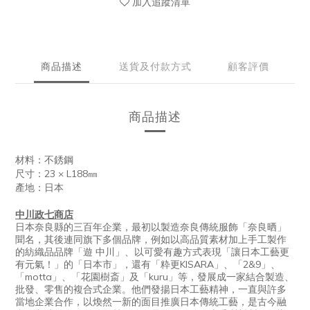
加入追蹤清單
商品描述
送貨及付款方式
顧客評價
商品描述
材料：不銹鋼
尺寸：
23
× L
188
㎜
產地：日本
中川政七商店
日本奈良縣的三百年企業，最初以製造奈良傳統服飾「奈良晒」
聞名，其後連同旗下多個品牌，例如以高品質素材加上手工製作
的紡織品品牌「遊 中川」、以可愛有趣方式表現「讓日本工藝更
有元氣！」的「日本市」，還有「粋更KISARA」、「2&9」、
「motta」、「花園樹斎」及「kuru」等，發展成一家結合製造、
批發、零售的複合式企業。他們發揚日本工藝精神，一直與許多
當地企業合作，以煥然一新的面目推廣日本傳統工藝，是古今融