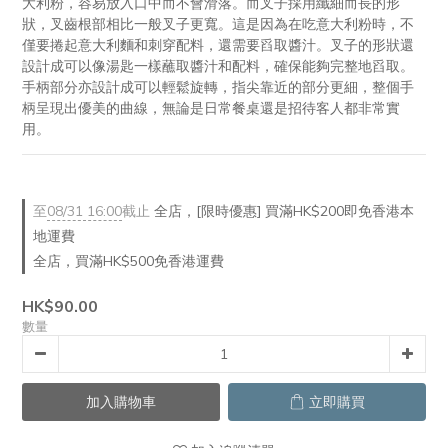
大利粉，容易放入口中而不會滑落。而叉子採用纖細而長的形
狀，叉齒根部相比一般叉子更寬。這是因為在吃意大利粉時，不
僅要捲起意大利麵和刺穿配料，還需要舀取醬汁。叉子的形狀還
設計成可以像湯匙一樣蘸取醬汁和配料，確保能夠完整地舀取。
手柄部分亦設計成可以輕鬆旋轉，指尖靠近的部分更細，整個手
柄呈現出優美的曲線，無論是日常餐桌還是招待客人都非常實
用。
至
08/31 16:00
截止
全店，[限時優惠] 買滿HK$200即免香港本
地運費
全店，買滿HK$500免香港運費
HK$90.00
數量
加入購物車
立即購買