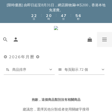
4
4
4
2
6
9
7
8
[限時優惠] 由即日起至8月31日，網店購物滿HK$200，香港本地
3
3
3
1
5
8
6
7
免運費。
:
:
:
2
2
2
0
4
7
5
6
日
時
分
秒
1
1
1
3
6
4
5
0
0
0
2
5
3
4
1
4
2
3
0
3
1
2
2
0
1
1
0
0
❂ 2026年月曆 ❂
商品排序
每頁顯示 72 個
抱歉，這個商品類別沒有相關商品
建議您，選擇其他分類或者使用關鍵字搜尋